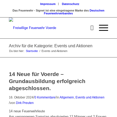
Impressum
Datenschutz
Das Feuerwehr - Signet ist eine eingetragene Marke des
Deutschen
Feuerwehrverbandes
Archiv für die Kategorie: Events und Aktionen
Du bist hier:
Startseite
/
Events und Aktionen
14 Neue für Voerde –
Grundausbildung erfolgreich
abgeschlossen.
/
/
16. Oktober 2024
0 Kommentare
in
Allgemein
,
Events und Aktionen
/
von
Dirk Preuten
14 neue Feuerwehrleute
Am vergangenen Samstag absolvierten 12 Männer und 2 Frauen,