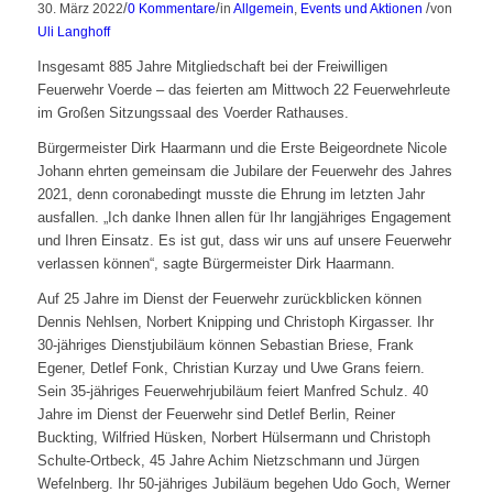
/
/
/
30. März 2022
0 Kommentare
in
Allgemein
,
Events und Aktionen
von
Uli Langhoff
Insgesamt 885 Jahre Mitgliedschaft bei der Freiwilligen
Feuerwehr Voerde – das feierten am Mittwoch 22 Feuerwehrleute
im Großen Sitzungssaal des Voerder Rathauses.
Bürgermeister Dirk Haarmann und die Erste Beigeordnete Nicole
Johann ehrten gemeinsam die Jubilare der Feuerwehr des Jahres
2021, denn coronabedingt musste die Ehrung im letzten Jahr
ausfallen. „Ich danke Ihnen allen für Ihr langjähriges Engagement
und Ihren Einsatz. Es ist gut, dass wir uns auf unsere Feuerwehr
verlassen können“, sagte Bürgermeister Dirk Haarmann.
Auf 25 Jahre im Dienst der Feuerwehr zurückblicken können
Dennis Nehlsen, Norbert Knipping und Christoph Kirgasser. Ihr
30-jähriges Dienstjubiläum können Sebastian Briese, Frank
Egener, Detlef Fonk, Christian Kurzay und Uwe Grans feiern.
Sein 35-jähriges Feuerwehrjubiläum feiert Manfred Schulz. 40
Jahre im Dienst der Feuerwehr sind Detlef Berlin, Reiner
Buckting, Wilfried Hüsken, Norbert Hülsermann und Christoph
Schulte-Ortbeck, 45 Jahre Achim Nietzschmann und Jürgen
Wefelnberg. Ihr 50-jähriges Jubiläum begehen Udo Goch, Werner