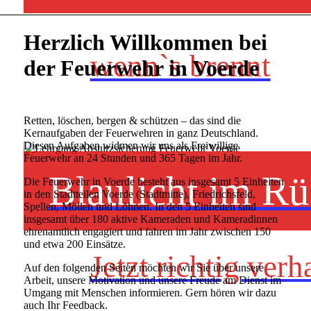
Herzlich Willkommen bei
wenn`s brennt
der Feuerwehr in Voerde
Retten, löschen, bergen & schützen – das sind die
Kernaufgaben der Feuerwehren in ganz Deutschland.
Diesen Aufgaben widmen wir uns als Freiwillige
Feuerwehr an 24 Stunden und 365 Tagen im Jahr.
Blaulicht im Rü
Die Feuerwehr in Voerde besteht aus insgesamt 5 Einheiten
in den Stadtteilen Voerde (Stadtmitte), Friedrichsfeld,
Spellen, Möllen und Löhnen. In den 5 Einheiten sind
insgesamt über 180 aktive Kameraden und Kameradinnen
ehrenamtlich engagiert und fahren im Jahr zwischen 150
und etwa 200 Einsätze.
Jetzt richtig verh
Auf den folgenden Seiten möchten wir Sie über unsere
Arbeit, unsere Motivation und unsere Freude am Dienst im
Umgang mit Menschen informieren. Gern hören wir dazu
auch Ihr Feedback.