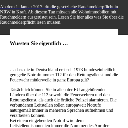
Ab dem 1. Januar 2017 tritt die gesetzliche Rauchmelderpflicht in
NRW in Kraft. Ab diesem Tag müssen alle Wohnimmobilien mit
Rauchmeldern ausgerüstet sein. Lesen Sie hier alles was Sie über die
Rauchmelderpflicht lesen müssen.
Wussten Sie eigentlich …
… dass die in Deutschland erst seit 1973 bundeseinheitlich
geregelte Notrufnummer 112 für den Rettungsdienst und die
Feuerwehr mittlerweile in ganz Europa gilt?
Tatsächlich können Sie in allen der EU angehörenden
Ländern über die 112 sowohl die Feuerwehren und den
Rettungsdienst, als auch die örtliche Polizei alarmieren. Die
verbundenen Leitstellen sollen europaweit Notrufe
naturgemäß immer in mehreren Sprachen aufnehmen und
verarbeiten können.
Bei einem eingehenden Notruf wird dem
Leitstellendisponenten immer die Nummer des Anrufers