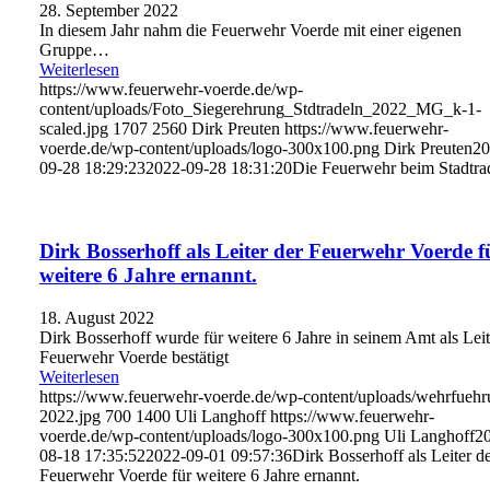
28. September 2022
In diesem Jahr nahm die Feuerwehr Voerde mit einer eigenen
Gruppe…
Weiterlesen
https://www.feuerwehr-voerde.de/wp-
content/uploads/Foto_Siegerehrung_Stdtradeln_2022_MG_k-1-
scaled.jpg
1707
2560
Dirk Preuten
https://www.feuerwehr-
voerde.de/wp-content/uploads/logo-300x100.png
Dirk Preuten
20
09-28 18:29:23
2022-09-28 18:31:20
Die Feuerwehr beim Stadtra
Dirk Bosserhoff als Leiter der Feuerwehr Voerde f
weitere 6 Jahre ernannt.
18. August 2022
Dirk Bosserhoff wurde für weitere 6 Jahre in seinem Amt als Leit
Feuerwehr Voerde bestätigt
Weiterlesen
https://www.feuerwehr-voerde.de/wp-content/uploads/wehrfuehr
2022.jpg
700
1400
Uli Langhoff
https://www.feuerwehr-
voerde.de/wp-content/uploads/logo-300x100.png
Uli Langhoff
2
08-18 17:35:52
2022-09-01 09:57:36
Dirk Bosserhoff als Leiter d
Feuerwehr Voerde für weitere 6 Jahre ernannt.