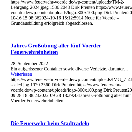
https://www.feuerwehr-voerde.de/wp-content/uploads/TM-2-
Lehrgang-2024.jpeg
1536
2048
Dirk Preuten
https://www.feuer
voerde.de/wp-content/uploads/logo-300x100.png
Dirk Preuten
20
10-16 15:08:36
2024-10-16 15:12:59
14 Neue für Voerde –
Grundausbildung erfolgreich abgeschlossen.
Jahres Großübung aller fünf Voerder
Feuerwehreinheiten
28. September 2022
Ein aufgerissener Container sowie diverse Verletzte, darunter…
Weiterlesen
https://www.feuerwehr-voerde.de/wp-content/uploads/IMG_714
scaled.jpg
1920
2560
Dirk Preuten
https://www.feuerwehr-
voerde.de/wp-content/uploads/logo-300x100.png
Dirk Preuten
20
09-28 18:38:23
2022-09-28 18:39:43
Jahres Großübung aller fünf
Voerder Feuerwehreinheiten
Die Feuerwehr beim Stadtradeln