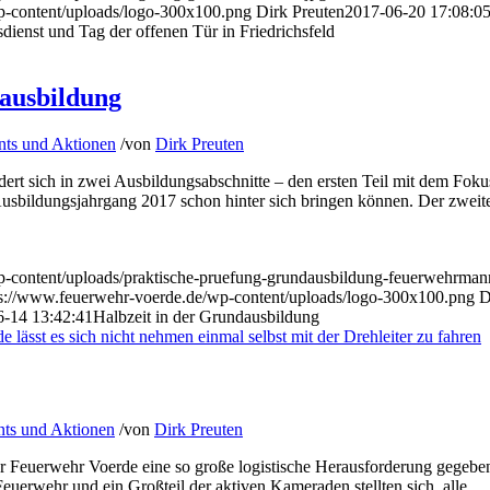
p-content/uploads/logo-300x100.png
Dirk Preuten
2017-06-20 17:08:0
ienst und Tag der offenen Tür in Friedrichsfeld
dausbildung
nts und Aktionen
/
von
Dirk Preuten
ert sich in zwei Ausbildungsabschnitte – den ersten Teil mit dem Foku
usbildungsjahrgang 2017 schon hinter sich bringen können. Der zweite
p-content/uploads/praktische-pruefung-grundausbildung-feuerwehrman
ps://www.feuerwehr-voerde.de/wp-content/uploads/logo-300x100.png
D
6-14 13:42:41
Halbzeit in der Grundausbildung
ts und Aktionen
/
von
Dirk Preuten
der Feuerwehr Voerde eine so große logistische Herausforderung gegeb
euerwehr und ein Großteil der aktiven Kameraden stellten sich, alle