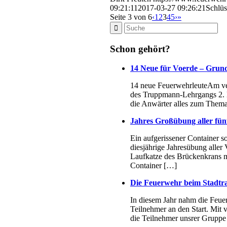
09:21:11
2017-03-27 09:26:21
Schlüs
Seite 3 von 6
‹
1
2
3
4
5
›
»
Schon gehört?
14 Neue für Voerde – Grund
14 neue FeuerwehrleuteAm ver
des Truppmann-Lehrgangs 2. Di
die Anwärter alles zum Thema
Jahres Großübung aller fün
Ein aufgerissener Container so
diesjährige Jahresübung aller
Laufkatze des Brückenkrans mit
Container […]
Die Feuerwehr beim Stadtr
In diesem Jahr nahm die Feue
Teilnehmer an den Start. Mit
die Teilnehmer unsrer Grupp