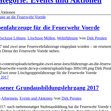
ategorie: Events und Aktionen
 Aktionen
enfahrzeuge für die Feuerwehr Voerde
öschzug Löhnen
,
Löschzug Möllen
,
Wehrführung
/
von
Dirk Preuten
7 sind zwei neue Feuerwehrfahrzeuge eingeplant worden – sie ersetzen
im Dienst der Feuerwehr Voerde stehen.
-content/uploads/uebergabe-zwei-neue-loeschfahrzeuge-an-die-feuerw
.feuerwehr-voerde.de/wp-content/uploads/logo-300x100.png
Dirk Preu
Zwei neue Löschgruppenfahrzeuge für die Feuerwehr Voerde
ossener Grundausbildungslehrgang 2017
n
Allgemein
,
Events und Aktionen
/
von
Dirk Preuten
17: nach mehrmonatiger Stufenausbildung hat die Feuerwehr Voerde s