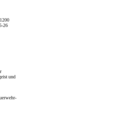
1200
5-26
r
eist und
euerwehr-