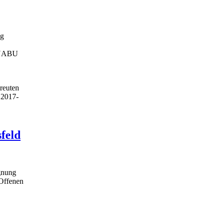
ng
n NABU
reuten
1
2017-
feld
gnung
 Offenen