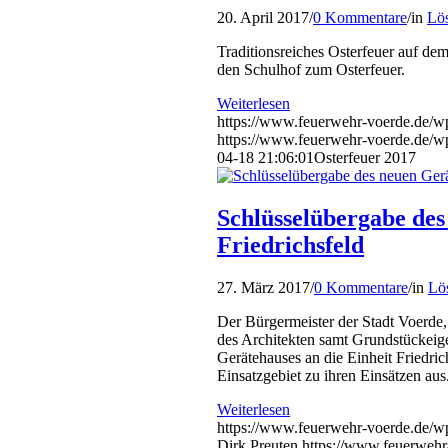
20. April 2017
/
0 Kommentare
/
in
Lö
Traditionsreiches Osterfeuer auf dem
den Schulhof zum Osterfeuer.
Weiterlesen
https://www.feuerwehr-voerde.de/wp
https://www.feuerwehr-voerde.de/w
04-18 21:06:01
Osterfeuer 2017
Schlüsselübergabe des
Friedrichsfeld
27. März 2017
/
0 Kommentare
/
in
Lös
Der Bürgermeister der Stadt Voerde,
des Architekten samt Grundstückeige
Gerätehauses an die Einheit Friedrich
Einsatzgebiet zu ihren Einsätzen aus
Weiterlesen
https://www.feuerwehr-voerde.de/wp-
Dirk Preuten
https://www.feuerwehr