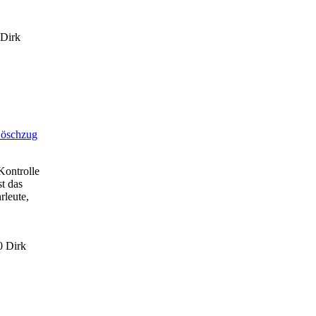
Dirk
öschzug
Kontrolle
t das
rleute,
0
Dirk