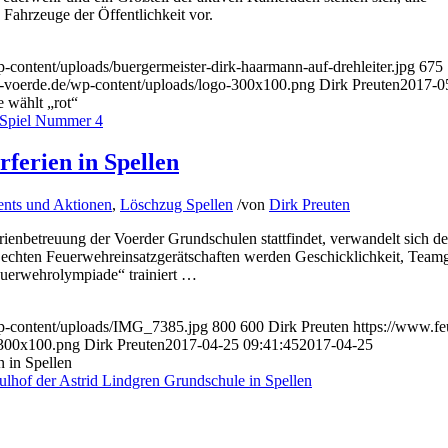
 Fahrzeuge der Öffentlichkeit vor.
content/uploads/buergermeister-dirk-haarmann-auf-drehleiter.jpg
675
-voerde.de/wp-content/uploads/logo-300x100.png
Dirk Preuten
2017-0
 wählt „rot“
rferien in Spellen
nts und Aktionen
,
Löschzug Spellen
/
von
Dirk Preuten
ienbetreuung der Voerder Grundschulen stattfindet, verwandelt sich de
 echten Feuerwehreinsatzgerätschaften werden Geschicklichkeit, Teamg
euerwehrolympiade“ trainiert …
p-content/uploads/IMG_7385.jpg
800
600
Dirk Preuten
https://www.f
-300x100.png
Dirk Preuten
2017-04-25 09:41:45
2017-04-25
n in Spellen