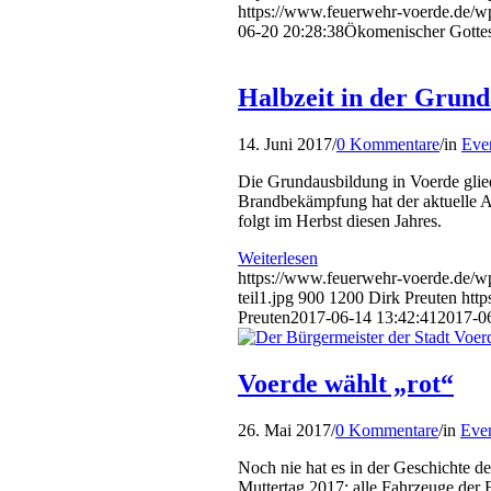
https://www.feuerwehr-voerde.de/w
06-20 20:28:38
Ökomenischer Gottesd
Halbzeit in der Grun
14. Juni 2017
/
0 Kommentare
/
in
Eve
Die Grundausbildung in Voerde glied
Brandbekämpfung hat der aktuelle A
folgt im Herbst diesen Jahres.
Weiterlesen
https://www.feuerwehr-voerde.de/w
teil1.jpg
900
1200
Dirk Preuten
htt
Preuten
2017-06-14 13:42:41
2017-0
Voerde wählt „rot“
26. Mai 2017
/
0 Kommentare
/
in
Even
Noch nie hat es in der Geschichte 
Muttertag 2017: alle Fahrzeuge der F