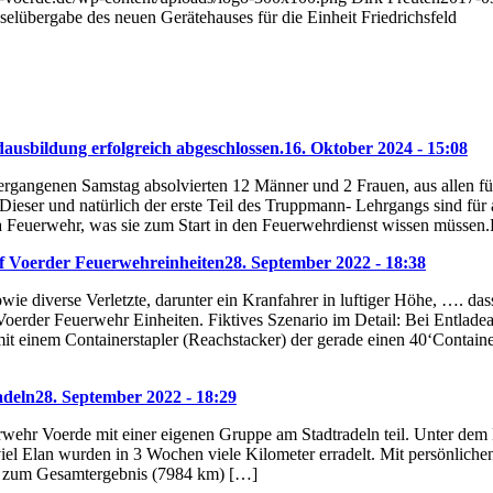
selübergabe des neuen Gerätehauses für die Einheit Friedrichsfeld
ausbildung erfolgreich abgeschlossen.
16. Oktober 2024 - 15:08
gangenen Samstag absolvierten 12 Männer und 2 Frauen, aus allen fün
eser und natürlich der erste Teil des Truppmann- Lehrgangs sind für 
 Feuerwehr, was sie zum Start in den Feuerwehrdienst wissen müssen
f Voerder Feuerwehreinheiten
28. September 2022 - 18:38
wie diverse Verletzte, darunter ein Kranfahrer in luftiger Höhe, …. da
 Voerder Feuerwehr Einheiten. Fiktives Szenario im Detail: Bei Entlade
 einem Containerstapler (Reachstacker) der gerade einen 40‘Container t
adeln
28. September 2022 - 18:29
rwehr Voerde mit einer eigenen Gruppe am Stadtradeln teil. Unter d
 viel Elan wurden in 3 Wochen viele Kilometer erradelt. Mit persönli
e zum Gesamtergebnis (7984 km) […]