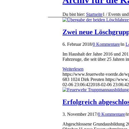
Archiv für die K
Du bist hier:
Startseite
1
/
Events und
Zwei neue Löschgrupp
6. Februar 2018
/
0 Kommentare
/
in
L
Im Haushalt der Jahre 2016 und 201
Fahrzeuge, die seit über 25 Jahren 
Weiterlesen
https://www.feuerwehr-voerde.de/wp
683
1024
Dirk Preuten
https://www
02-06 23:06:42
2018-02-06 23:06:42
Erfolgreich abgeschl
3. November 2017
/
0 Kommentare
/
i
Abgeschlossene Grundausbildung 20