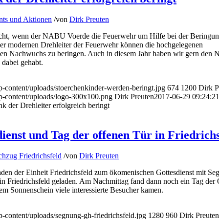
nts und Aktionen
/
von
Dirk Preuten
licht, wenn der NABU Voerde die Feuerwehr um Hilfe bei der Beringu
 der modernen Drehleiter der Feuerwehr können die hochgelegenen
 den Nachwuchs zu beringen. Auch in diesem Jahr haben wir gern de
e dabei gehabt.
-content/uploads/stoerchenkinder-werden-beringt.jpg
674
1200
Dirk P
p-content/uploads/logo-300x100.png
Dirk Preuten
2017-06-29 09:24:2
 der Drehleiter erfolgreich beringt
enst und Tag der offenen Tür in Friedrichs
hzug Friedrichsfeld
/
von
Dirk Preuten
den der Einheit Friedrichsfeld zum ökomenischen Gottesdienst mit Se
 in Friedrichsfeld geladen. Am Nachmittag fand dann noch ein Tag der
ndem Sonnenschein viele interessierte Besucher kamen.
-content/uploads/segnung-gh-friedrichsfeld.jpg
1280
960
Dirk Preuten