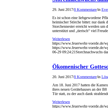
29. Juni 2017
/
0 Kommentare
/
in
Eve
Es ist schon eine liebgewordene Pf
heimischer Störche bittet: nur dank
Storchennester erreicht werden um
unterstützt und „tierisch“ viel Freud
Weiterlesen
https://www.feuerwehr-voerde.de/wp
https://www.feuerwehr-voerde.de/w
06-29 09:24:21
Storchnachwuchs dank
Ökomenischer Gottesdi
20. Juni 2017
/
0 Kommentare
/
in
Lösc
Am 18. Juni 2017 hatten die Kamera
ihres neuen Gerätehauses an der B8
Tür statt, zu der auch dank strahle
Weiterlesen
https://www.feuerwehr-voerde.de/wp