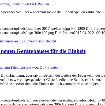
schzug Spellen
/
von
Dirk Preuten
 Spellener Schulhof – abermals lockte die Einheit Spellen zahlreiche G
-content/uploads/osterfeuer-2017-spellen-6.jpg
900
1200
Dirk Preuten
p-content/uploads/logo-300x100.png
Dirk Preuten
2017-04-20 21:00:1
 neuen Gerätehauses für die Einheit
chzug Friedrichsfeld
/
von
Dirk Preuten
 Dirk Haarmann, übergab im Beisein des Leiters der Feuerwehr, des La
ntümers wie einiger geladener Gäste feierlich die Schlüssel des neuen
sfeld. Ab sofort rückt die Einheit deutlich zentraler im zuständigen
.
content/uploads/schluesseluebergabe-geraetehaus-friedrichsfeld.jpg
8
-voerde.de/wp-content/uploads/logo-300x100.png
Dirk Preuten
2017-0