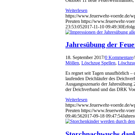
Oktober 11 neue Feuerwehrmänner, d
Weiterlesen
https://www.feuerwehr-voerde.de/w
Preuten
https://www.feuerwehr-voer
23:53:05
2017-11-10 09:49:30
Erfolg
Jahresübung der Feue
18. September 2017
/
0 Kommentare
/
Möllen
,
Löschzug Spellen
,
Löschzu
Es regnet seit Tagen unaufhörlich –
laufenden Deichläufer des Deichverb
Ausgangsszenario der Jahresübung 2
der Deichverband und das DRK Voe
Weiterlesen
https://www.feuerwehr-voerde.de/w
Preuten
https://www.feuerwehr-voer
09:46:56
2017-09-18 09:47:54
Jahre
Storchnachwuchs dank 