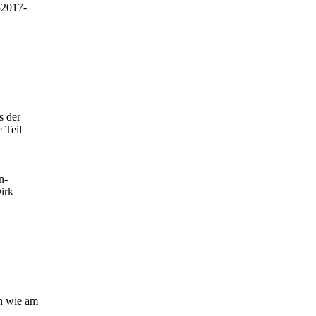
5
2017-
s der
 Teil
n-
irk
en wie am