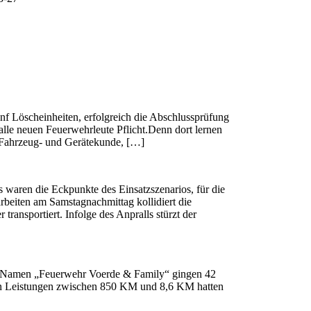
f Löscheinheiten, erfolgreich die Abschlussprüfung
alle neuen Feuerwehrleute Pflicht.Denn dort lernen
.Fahrzeug- und Gerätekunde, […]
ss waren die Eckpunkte des Einsatzszenarios, für die
arbeiten am Samstagnachmittag kollidiert die
ransportiert. Infolge des Anpralls stürzt der
em Namen „Feuerwehr Voerde & Family“ gingen 42
chen Leistungen zwischen 850 KM und 8,6 KM hatten