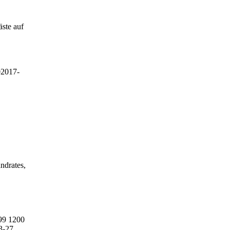
äste auf
0
2017-
ndrates,
99
1200
3-27