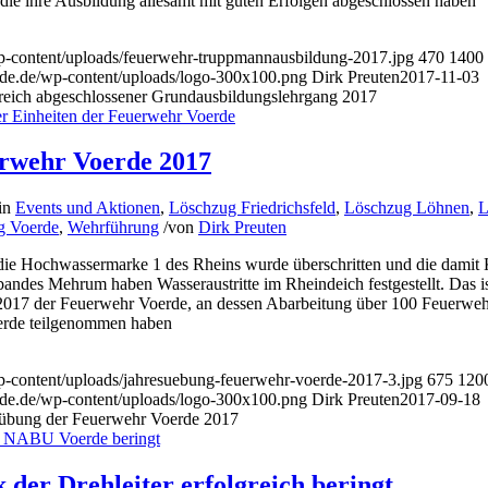
ie ihre Ausbildung allesamt mit guten Erfolgen abgeschlossen haben
p-content/uploads/feuerwehr-truppmannausbildung-2017.jpg
470
1400
de.de/wp-content/uploads/logo-300x100.png
Dirk Preuten
2017-11-03
reich abgeschlossener Grundausbildungslehrgang 2017
rwehr Voerde 2017
in
Events und Aktionen
,
Löschzug Friedrichsfeld
,
Löschzug Löhnen
,
L
g Voerde
,
Wehrführung
/
von
Dirk Preuten
 die Hochwassermarke 1 des Rheins wurde überschritten und die damit 
andes Mehrum haben Wasseraustritte im Rheindeich festgestellt. Das is
017 der Feuerwehr Voerde, an dessen Abarbeitung über 100 Feuerweh
rde teilgenommen haben
p-content/uploads/jahresuebung-feuerwehr-voerde-2017-3.jpg
675
120
de.de/wp-content/uploads/logo-300x100.png
Dirk Preuten
2017-09-18
sübung der Feuerwehr Voerde 2017
der Drehleiter erfolgreich beringt