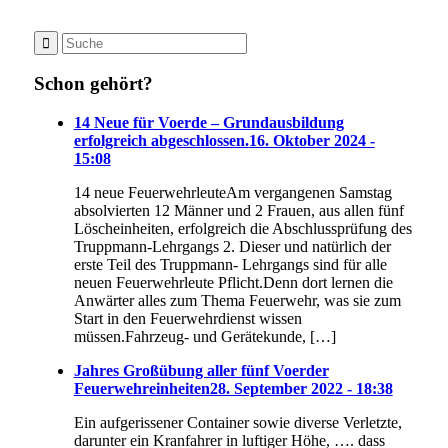
Schon gehört?
14 Neue für Voerde – Grundausbildung
erfolgreich abgeschlossen.
16. Oktober 2024 -
15:08
14 neue FeuerwehrleuteAm vergangenen Samstag
absolvierten 12 Männer und 2 Frauen, aus allen fünf
Löscheinheiten, erfolgreich die Abschlussprüfung des
Truppmann-Lehrgangs 2. Dieser und natürlich der
erste Teil des Truppmann- Lehrgangs sind für alle
neuen Feuerwehrleute Pflicht.Denn dort lernen die
Anwärter alles zum Thema Feuerwehr, was sie zum
Start in den Feuerwehrdienst wissen
müssen.Fahrzeug- und Gerätekunde, […]
Jahres Großübung aller fünf Voerder
Feuerwehreinheiten
28. September 2022 - 18:38
Ein aufgerissener Container sowie diverse Verletzte,
darunter ein Kranfahrer in luftiger Höhe, …. dass