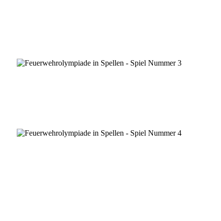
Spiel Nummer 3: Waldbrandtennis: Jeweils zwei Kinder
versuchen mit einer Feuerpatsche einen Tischtennisball so
zu leiten, dass er die gegenüberliegend wartenden Kinder
der eigenen Gruppe erreicht. Die wiederum geleiten den
Tischtennisball im Anschluss wieder zurück.
Spiel Nummer 4: Mit einer Feuerwehrleine wird ein
„Spinnennetz“ geknotet, durch welches die Kinder mit
einem Löffel, auf dem ein Tischtennisball liegt,
hindurchkrabbeln müssen
Spiel Nummer 5: Die Kinder stellen sich in zwei Gruppen
nebeneinander auf. Mit einer Feuerwehrleine werden sie
jetzt „zusammengeknotet“ – bei dem Ersten durch den Arm
hinein und am Bein wieder hinaus, beim nächsten dann
durch das Bein hinein und am Arm wieder hinaus.