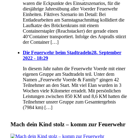
waren die Eckpunkte des Einsatzszenarios, für die
diesjährige Jahresübung aller Voerder Feuerwehr
Einheiten. Fiktives Szenario im Detail: Bei
Entladearbeiten am Samstagnachmittag kollidiert die
Laufkatze des Brückenkrans mit einem
Containerstapler (Reachstacker) der gerade einen
40‘Container transportiert. Infolge des Anpralls stürzt
der Container […]
Die Feuerwehr beim Stadtradeln
28. September
2022 - 18:29
In diesem Jahr nahm die Feuerwehr Voerde mit einer
eigenen Gruppe am Stadtradeln teil. Unter dem
Namen „Feuerwehr Voerde & Family“ gingen 42
Teilnehmer an den Start. Mit viel Elan wurden in 3
Wochen viele Kilometer erradelt. Mit persönlichen
Leistungen zwischen 850 KM und 8,6 KM hatten die
Teilnehmer unsrer Gruppe zum Gesamtergebnis
(7984 km) […]
Mach dein Kind stolz – komm zur Feuerwehr