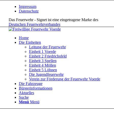
Impressum
Datenschutz
Das Feuerwehr - Signet ist eine eingetragene Marke des
Deutschen Feuerwehrverbandes
Home
Die Einheiten
Leitung der Feuerwehr
Einheit 1 Voerde
Einheit 2 Friedrichsfeld
Einheit 3 Spellen
Einheit 4 Möllen
Einheit 5 Löhnen
Die Jugendfeuerwehr
Verein zur Förderung der Feuerwehr Voerde
Die Fahrzeuge
Bürgerinformationen
Aktuelles
Suche
Menü
Menü