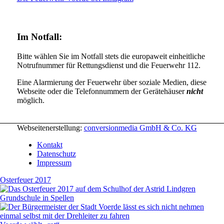
Im Notfall:
Bitte wählen Sie im Notfall stets die europaweit einheitliche
Notrufnummer für Rettungsdienst und die Feuerwehr 112.
Eine Alarmierung der Feuerwehr über soziale Medien, diese
Webseite oder die Telefonnummern der Gerätehäuser
nicht
möglich.
Webseitenerstellung:
conversionmedia GmbH & Co. KG
Kontakt
Datenschutz
Impressum
Osterfeuer 2017