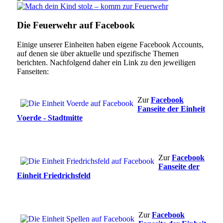
Die Feuerwehr auf Facebook
Einige unserer Einheiten haben eigene Facebook Accounts,
auf denen sie über aktuelle und spezifische Themen
berichten. Nachfolgend daher ein Link zu den jeweiligen
Fanseiten:
Zur
Facebook
Fanseite der Einheit
Voerde - Stadtmitte
Zur
Facebook
Fanseite der
Einheit Friedrichsfeld
Zur
Facebook