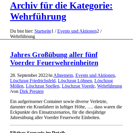
Archiv für die Kategorie:
Wehrführung
Du bist hier:
Startseite
1
/
Events und Aktionen
2
/
Wehrführung
Jahres Großübung aller fünf
Voerder Feuerwehreinheiten
28. September 2022
/
in
Allgemein
,
Events und Aktionen
,
Löschzug Friedrichsfeld
,
Löschzug Löhnen
,
Löschzug
Möllen
,
Löschzug Spellen
,
Löschzug Voerde
,
Wehrführung
/
von
Dirk Preuten
Ein aufgerissener Container sowie diverse Verletzte,
darunter ein Kranfahrer in luftiger Höhe, …. dass waren die
Eckpunkte des Einsatzszenarios, für die diesjährige
Jahresübung aller Voerder Feuerwehr Einheiten.
Fiktives Szenario im Detail: