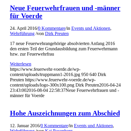
Neue Feuerwehrfrauen und -männer
für Voerde
24. April 2016
/
0 Kommentare
/
in
Events und Aktionen
,
Wehrführung
/
von
Dirk Preuten
17 neue Feuerwehrangehörige absolvierten Anfang 2016
den ersten Teil der Grundausbildung zum Feuerwehrmann
bzw. zur Feuerwehrfrau
Weiterlesen
https://www.feuerwehr-voerde.de/wp-
content/uploads/truppmann1-2016.jpg
950
640
Dirk
Preuten
https://www.feuerwehr-voerde.de/wp-
content/uploads/logo-300x100.png
Dirk Preuten
2016-04-24
23:43:00
2016-08-04 22:58:37
Neue Feuerwehrfrauen und -
männer für Voerde
Hohe Auszeichnungen zum Abschied
12. Januar 2016
/
0 Kommentare
/
in
Events und Aktionen
,
Wehrführung
/
von
Kai Payenberg