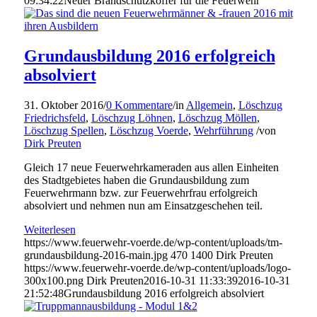
09:34:22
Neuer Brandschutzkoffer für die Feuerwehr
Grundausbildung 2016 erfolgreich
absolviert
31. Oktober 2016
/
0 Kommentare
/
in
Allgemein
,
Löschzug
Friedrichsfeld
,
Löschzug Löhnen
,
Löschzug Möllen
,
Löschzug Spellen
,
Löschzug Voerde
,
Wehrführung
/
von
Dirk Preuten
Gleich 17 neue Feuerwehrkameraden aus allen Einheiten
des Stadtgebietes haben die Grundausbildung zum
Feuerwehrmann bzw. zur Feuerwehrfrau erfolgreich
absolviert und nehmen nun am Einsatzgeschehen teil.
Weiterlesen
https://www.feuerwehr-voerde.de/wp-content/uploads/tm-
grundausbildung-2016-main.jpg
470
1400
Dirk Preuten
https://www.feuerwehr-voerde.de/wp-content/uploads/logo-
300x100.png
Dirk Preuten
2016-10-31 11:33:39
2016-10-31
21:52:48
Grundausbildung 2016 erfolgreich absolviert