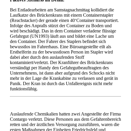
Bei Entladearbeiten am Samstagnachmittag kollidiert die
Laufkatze des Brückenkrans mit einem Containerstapler
(Reachstacker) der gerade einen 40‘Container transportiert.
Infolge des Anpralls stürzt der Container zu Boden und
wird beschädigt. Das in dem Container verladene flüssige
Gefahrgut (UN1993) läuft aus und bildet eine Lache um
den Container. Der Fahrer des Staplers befindet sich
bewusstlos im Fahrerhaus. Eine Büroangestellte eilt als
Ersthelferin zu der bewusstlosen Person im Stapler wird
dabei aber durch den auslaufenden Stoff
kontaminiert/verletzt. Der Kranführer des Brückenkrans
verständigt per Handy den Gefahrgutbeauftragten des
Unternehmens, ist dann aber aufgrund des Schocks nicht
mehr in der Lage die Krankabine zu verlassen und gerät in
Panik. Der Kran ist durch das Unfallereignis nicht mehr
funktionsfähig.
Auslaufende Chemikalien hatten zwei Angestellte der Firma
Contargo verletzt. Diese Personen aus dem Gefahrenbereich
retten und der ärztlichen Versorgung zuzuführen, waren die
ersten Maßnahmen der Einheiten Friedrichsfeld und