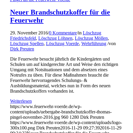
Neuer Brandschutzkoffer für die
Feuerwehr
29. November 2016
/
0 Kommentare
/
in
Löschzug
Friedrichsfeld
,
Löschzug Löhnen
,
Löschzug Möllen
,
Löschzug Spellen
,
Löschzug Voerde
,
Wehrführung
/
von
Dirk Preuten
Die Feuerwehr besucht jährlich die Kindergärten und
Schulen um auf kindgerechte Art und Weise den richtigen
Umgang mit Notsituationen und dem absetzen eines
Notrufes zu üben. Für diese Maßnahmen braucht die
Feuerwehr hervorragendes Schulungs- &
Ausbildungsmaterial, welches nun in Form des neuen
Brandschutzkoffers vorhanden ist.
Weiterlesen
https://www.feuerwehr-voerde.de/wp-
content/uploads/uebergabe-brandschutzkoffer-thomas-
pingel-november-2016.jpg
960
1280
Dirk Preuten
https://www.feuerwehr-voerde.de/wp-content/uploads/logo-
300x100.png
Dirk Preuten
2016-11-29 09:27:39
2016-11-29