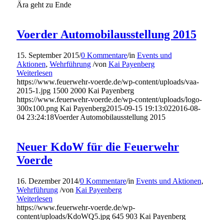
Ära geht zu Ende
Voerder Automobilausstellung 2015
15. September 2015
/
0 Kommentare
/
in
Events und
Aktionen
,
Wehrführung
/
von
Kai Payenberg
Weiterlesen
https://www.feuerwehr-voerde.de/wp-content/uploads/vaa-
2015-1.jpg
1500
2000
Kai Payenberg
https://www.feuerwehr-voerde.de/wp-content/uploads/logo-
300x100.png
Kai Payenberg
2015-09-15 19:13:02
2016-08-
04 23:24:18
Voerder Automobilausstellung 2015
Neuer KdoW für die Feuerwehr
Voerde
16. Dezember 2014
/
0 Kommentare
/
in
Events und Aktionen
,
Wehrführung
/
von
Kai Payenberg
Weiterlesen
https://www.feuerwehr-voerde.de/wp-
content/uploads/KdoWQ5.jpg
645
903
Kai Payenberg