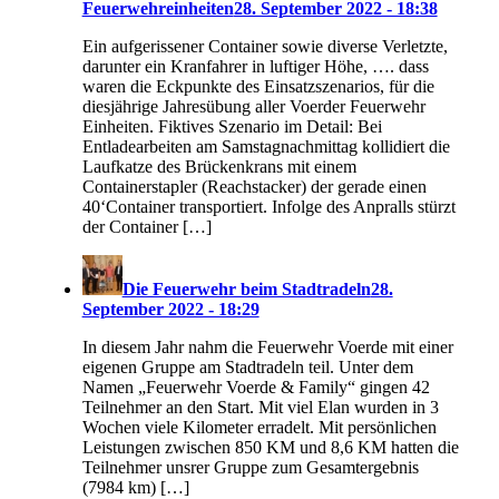
Feuerwehreinheiten
28. September 2022 - 18:38
Ein aufgerissener Container sowie diverse Verletzte,
darunter ein Kranfahrer in luftiger Höhe, …. dass
waren die Eckpunkte des Einsatzszenarios, für die
diesjährige Jahresübung aller Voerder Feuerwehr
Einheiten. Fiktives Szenario im Detail: Bei
Entladearbeiten am Samstagnachmittag kollidiert die
Laufkatze des Brückenkrans mit einem
Containerstapler (Reachstacker) der gerade einen
40‘Container transportiert. Infolge des Anpralls stürzt
der Container […]
Die Feuerwehr beim Stadtradeln
28.
September 2022 - 18:29
In diesem Jahr nahm die Feuerwehr Voerde mit einer
eigenen Gruppe am Stadtradeln teil. Unter dem
Namen „Feuerwehr Voerde & Family“ gingen 42
Teilnehmer an den Start. Mit viel Elan wurden in 3
Wochen viele Kilometer erradelt. Mit persönlichen
Leistungen zwischen 850 KM und 8,6 KM hatten die
Teilnehmer unsrer Gruppe zum Gesamtergebnis
(7984 km) […]