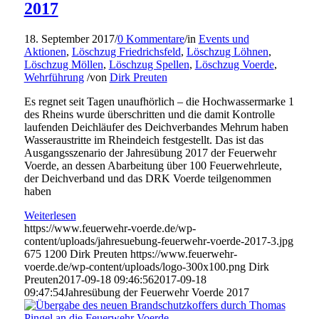
2017
18. September 2017
/
0 Kommentare
/
in
Events und
Aktionen
,
Löschzug Friedrichsfeld
,
Löschzug Löhnen
,
Löschzug Möllen
,
Löschzug Spellen
,
Löschzug Voerde
,
Wehrführung
/
von
Dirk Preuten
Es regnet seit Tagen unaufhörlich – die Hochwassermarke 1
des Rheins wurde überschritten und die damit Kontrolle
laufenden Deichläufer des Deichverbandes Mehrum haben
Wasseraustritte im Rheindeich festgestellt. Das ist das
Ausgangsszenario der Jahresübung 2017 der Feuerwehr
Voerde, an dessen Abarbeitung über 100 Feuerwehrleute,
der Deichverband und das DRK Voerde teilgenommen
haben
Weiterlesen
https://www.feuerwehr-voerde.de/wp-
content/uploads/jahresuebung-feuerwehr-voerde-2017-3.jpg
675
1200
Dirk Preuten
https://www.feuerwehr-
voerde.de/wp-content/uploads/logo-300x100.png
Dirk
Preuten
2017-09-18 09:46:56
2017-09-18
09:47:54
Jahresübung der Feuerwehr Voerde 2017