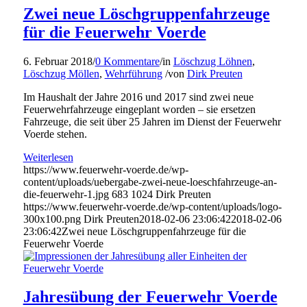
Zwei neue Löschgruppenfahrzeuge
für die Feuerwehr Voerde
6. Februar 2018
/
0 Kommentare
/
in
Löschzug Löhnen
,
Löschzug Möllen
,
Wehrführung
/
von
Dirk Preuten
Im Haushalt der Jahre 2016 und 2017 sind zwei neue
Feuerwehrfahrzeuge eingeplant worden – sie ersetzen
Fahrzeuge, die seit über 25 Jahren im Dienst der Feuerwehr
Voerde stehen.
Weiterlesen
https://www.feuerwehr-voerde.de/wp-
content/uploads/uebergabe-zwei-neue-loeschfahrzeuge-an-
die-feuerwehr-1.jpg
683
1024
Dirk Preuten
https://www.feuerwehr-voerde.de/wp-content/uploads/logo-
300x100.png
Dirk Preuten
2018-02-06 23:06:42
2018-02-06
23:06:42
Zwei neue Löschgruppenfahrzeuge für die
Feuerwehr Voerde
Jahresübung der Feuerwehr Voerde