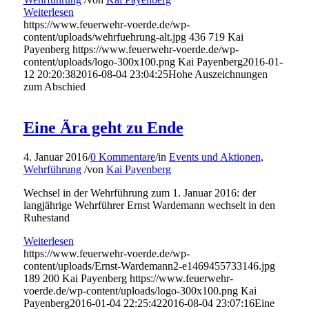
Weiterlesen
https://www.feuerwehr-voerde.de/wp-
content/uploads/wehrfuehrung-alt.jpg
436
719
Kai
Payenberg
https://www.feuerwehr-voerde.de/wp-
content/uploads/logo-300x100.png
Kai Payenberg
2016-01-
12 20:20:38
2016-08-04 23:04:25
Hohe Auszeichnungen
zum Abschied
Eine Ära geht zu Ende
4. Januar 2016
/
0 Kommentare
/
in
Events und Aktionen
,
Wehrführung
/
von
Kai Payenberg
Wechsel in der Wehrführung zum 1. Januar 2016: der
langjährige Wehrführer Ernst Wardemann wechselt in den
Ruhestand
Weiterlesen
https://www.feuerwehr-voerde.de/wp-
content/uploads/Ernst-Wardemann2-e1469455733146.jpg
189
200
Kai Payenberg
https://www.feuerwehr-
voerde.de/wp-content/uploads/logo-300x100.png
Kai
Payenberg
2016-01-04 22:25:42
2016-08-04 23:07:16
Eine