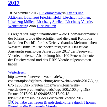
2017
18. September 2017
/
0 Kommentare
/
in
Events und
Aktionen
,
Löschzug Friedrichsfeld
,
Löschzug Löhnen
,
Löschzug Möllen
,
Löschzug Spellen
,
Löschzug Voerde
,
Wehrführung
/
von
Dirk Preuten
Es regnet seit Tagen unaufhörlich – die Hochwassermarke 1
des Rheins wurde überschritten und die damit Kontrolle
laufenden Deichläufer des Deichverbandes Mehrum haben
Wasseraustritte im Rheindeich festgestellt. Das ist das
Ausgangsszenario der Jahresübung 2017 der Feuerwehr
Voerde, an dessen Abarbeitung über 100 Feuerwehrleute,
der Deichverband und das DRK Voerde teilgenommen
haben
Weiterlesen
https://www.feuerwehr-voerde.de/wp-
content/uploads/jahresuebung-feuerwehr-voerde-2017-3.jpg
675
1200
Dirk Preuten
https://www.feuerwehr-
voerde.de/wp-content/uploads/logo-300x100.png
Dirk
Preuten
2017-09-18 09:46:56
2017-09-18
09:47:54
Jahresübung der Feuerwehr Voerde 2017