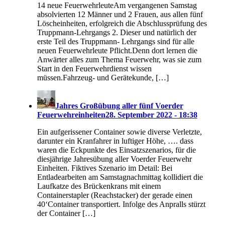
14 neue FeuerwehrleuteAm vergangenen Samstag
absolvierten 12 Männer und 2 Frauen, aus allen fünf
Löscheinheiten, erfolgreich die Abschlussprüfung des
Truppmann-Lehrgangs 2. Dieser und natürlich der
erste Teil des Truppmann- Lehrgangs sind für alle
neuen Feuerwehrleute Pflicht.Denn dort lernen die
Anwärter alles zum Thema Feuerwehr, was sie zum
Start in den Feuerwehrdienst wissen
müssen.Fahrzeug- und Gerätekunde, […]
Jahres Großübung aller fünf Voerder
Feuerwehreinheiten
28. September 2022 - 18:38
Ein aufgerissener Container sowie diverse Verletzte,
darunter ein Kranfahrer in luftiger Höhe, …. dass
waren die Eckpunkte des Einsatzszenarios, für die
diesjährige Jahresübung aller Voerder Feuerwehr
Einheiten. Fiktives Szenario im Detail: Bei
Entladearbeiten am Samstagnachmittag kollidiert die
Laufkatze des Brückenkrans mit einem
Containerstapler (Reachstacker) der gerade einen
40‘Container transportiert. Infolge des Anpralls stürzt
der Container […]