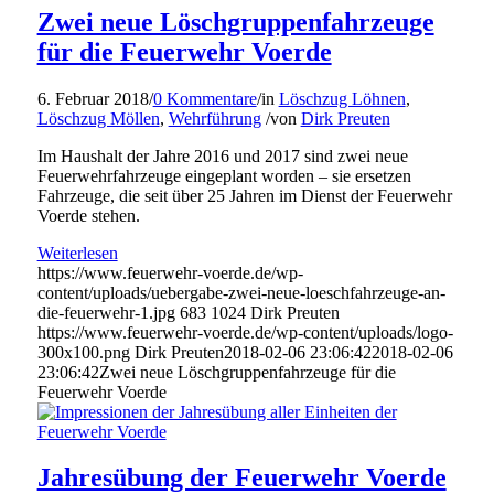
Zwei neue Löschgruppenfahrzeuge
für die Feuerwehr Voerde
6. Februar 2018
/
0 Kommentare
/
in
Löschzug Löhnen
,
Löschzug Möllen
,
Wehrführung
/
von
Dirk Preuten
Im Haushalt der Jahre 2016 und 2017 sind zwei neue
Feuerwehrfahrzeuge eingeplant worden – sie ersetzen
Fahrzeuge, die seit über 25 Jahren im Dienst der Feuerwehr
Voerde stehen.
Weiterlesen
https://www.feuerwehr-voerde.de/wp-
content/uploads/uebergabe-zwei-neue-loeschfahrzeuge-an-
die-feuerwehr-1.jpg
683
1024
Dirk Preuten
https://www.feuerwehr-voerde.de/wp-content/uploads/logo-
300x100.png
Dirk Preuten
2018-02-06 23:06:42
2018-02-06
23:06:42
Zwei neue Löschgruppenfahrzeuge für die
Feuerwehr Voerde
Jahresübung der Feuerwehr Voerde