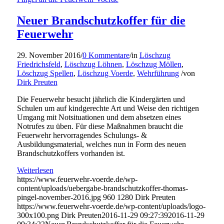
Neuer Brandschutzkoffer für die
Feuerwehr
29. November 2016
/
0 Kommentare
/
in
Löschzug
Friedrichsfeld
,
Löschzug Löhnen
,
Löschzug Möllen
,
Löschzug Spellen
,
Löschzug Voerde
,
Wehrführung
/
von
Dirk Preuten
Die Feuerwehr besucht jährlich die Kindergärten und
Schulen um auf kindgerechte Art und Weise den richtigen
Umgang mit Notsituationen und dem absetzen eines
Notrufes zu üben. Für diese Maßnahmen braucht die
Feuerwehr hervorragendes Schulungs- &
Ausbildungsmaterial, welches nun in Form des neuen
Brandschutzkoffers vorhanden ist.
Weiterlesen
https://www.feuerwehr-voerde.de/wp-
content/uploads/uebergabe-brandschutzkoffer-thomas-
pingel-november-2016.jpg
960
1280
Dirk Preuten
https://www.feuerwehr-voerde.de/wp-content/uploads/logo-
300x100.png
Dirk Preuten
2016-11-29 09:27:39
2016-11-29