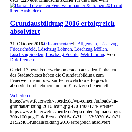
09:34:22
Neuer Brandschutzkoffer für die Feuerwehr
Grundausbildung 2016 erfolgreich
absolviert
31. Oktober 2016
/
0 Kommentare
/
in
Allgemein
,
Löschzug
Friedrichsfeld
,
Löschzug Löhnen
,
Löschzug Möllen
,
Löschzug Spellen
,
Löschzug Voerde
,
Wehrführung
/
von
Dirk Preuten
Gleich 17 neue Feuerwehrkameraden aus allen Einheiten
des Stadtgebietes haben die Grundausbildung zum
Feuerwehrmann bzw. zur Feuerwehrfrau erfolgreich
absolviert und nehmen nun am Einsatzgeschehen teil.
Weiterlesen
https://www.feuerwehr-voerde.de/wp-content/uploads/tm-
grundausbildung-2016-main.jpg
470
1400
Dirk Preuten
https://www.feuerwehr-voerde.de/wp-content/uploads/logo-
300x100.png
Dirk Preuten
2016-10-31 11:33:39
2016-10-31
21:52:48
Grundausbildung 2016 erfolgreich absolviert