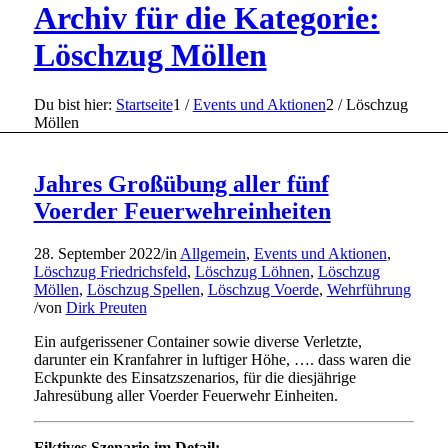
Archiv für die Kategorie:
Löschzug Möllen
Du bist hier:
Startseite
1
/
Events und Aktionen
2
/
Löschzug
Möllen
Jahres Großübung aller fünf
Voerder Feuerwehreinheiten
28. September 2022
/
in
Allgemein
,
Events und Aktionen
,
Löschzug Friedrichsfeld
,
Löschzug Löhnen
,
Löschzug
Möllen
,
Löschzug Spellen
,
Löschzug Voerde
,
Wehrführung
/
von
Dirk Preuten
Ein aufgerissener Container sowie diverse Verletzte,
darunter ein Kranfahrer in luftiger Höhe, …. dass waren die
Eckpunkte des Einsatzszenarios, für die diesjährige
Jahresübung aller Voerder Feuerwehr Einheiten.
Fiktives Szenario im Detail: