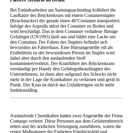
Bei Entladearbeiten am Samstagnachmittag kollidiert die
Laufkatze des Brückenkrans mit einem Containerstapler
(Reachstacker) der gerade einen 40‘Container transportiert.
Infolge des Anpralls stürzt der Container zu Boden und
wird beschädigt. Das in dem Container verladene flüssige
Gefahrgut (UN1993) läuft aus und bildet eine Lache um
den Container. Der Fahrer des Staplers befindet sich
bewusstlos im Fahrerhaus. Eine Büroangestellte eilt als
Ersthelferin zu der bewusstlosen Person im Stapler wird
dabei aber durch den auslaufenden Stoff
kontaminiert/verletzt. Der Kranführer des Brückenkrans
verständigt per Handy den Gefahrgutbeauftragten des
Unternehmens, ist dann aber aufgrund des Schocks nicht
mehr in der Lage die Krankabine zu verlassen und gerät in
Panik. Der Kran ist durch das Unfallereignis nicht mehr
funktionsfähig.
Auslaufende Chemikalien hatten zwei Angestellte der Firma
Contargo verletzt. Diese Personen aus dem Gefahrenbereich
retten und der ärztlichen Versorgung zuzuführen, waren die
ersten Maßnahmen der Einheiten Friedrichsfeld und