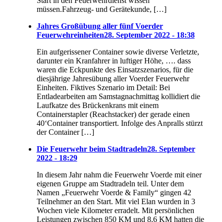
Start in den Feuerwehrdienst wissen
müssen.Fahrzeug- und Gerätekunde, […]
Jahres Großübung aller fünf Voerder
Feuerwehreinheiten
28. September 2022 - 18:38
Ein aufgerissener Container sowie diverse Verletzte,
darunter ein Kranfahrer in luftiger Höhe, …. dass
waren die Eckpunkte des Einsatzszenarios, für die
diesjährige Jahresübung aller Voerder Feuerwehr
Einheiten. Fiktives Szenario im Detail: Bei
Entladearbeiten am Samstagnachmittag kollidiert die
Laufkatze des Brückenkrans mit einem
Containerstapler (Reachstacker) der gerade einen
40‘Container transportiert. Infolge des Anpralls stürzt
der Container […]
Die Feuerwehr beim Stadtradeln
28. September
2022 - 18:29
In diesem Jahr nahm die Feuerwehr Voerde mit einer
eigenen Gruppe am Stadtradeln teil. Unter dem
Namen „Feuerwehr Voerde & Family“ gingen 42
Teilnehmer an den Start. Mit viel Elan wurden in 3
Wochen viele Kilometer erradelt. Mit persönlichen
Leistungen zwischen 850 KM und 8,6 KM hatten die