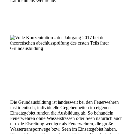
Laufbahn als Wehrleute.
Volle Konzentration – der Jahrgang 2017 bei der
theoretischen Abschlussprüfung des ersten Teils ihrer
Grundausbildung
Volle Konzentration – der Jahrgang 2017 bei einer
praktischen Einsatzübung innerhalb der Abschlussprüfung.
Rechts im Bild: Leiter der Feuerwehr Dirk Bosserhoff bei
der abschliessenden „Manöverkritik“
Die Grundausbildung ist landesweit bei den Feuerwehren
fast identisch, individuelle Gegebenheiten im eigenen
Einsatzgebiet runden die Ausbildung ab. So behandeln
Feuerwehren ohne Wasserstrassen oder Seen natürlich auch
u.a. die Eisrettung weniger als Feuerwehren, die große
Wassertransportwege bzw. Seen im Einsatzgebiet haben.