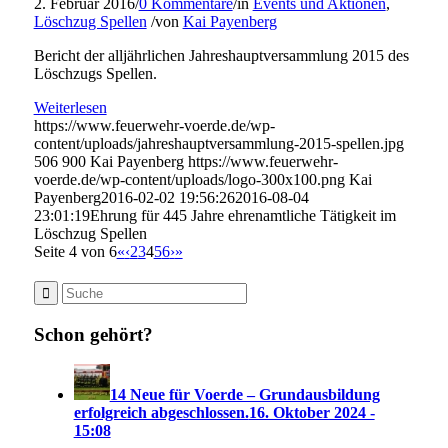
2. Februar 2016
/
0 Kommentare
/
in
Events und Aktionen
,
Löschzug Spellen
/
von
Kai Payenberg
Bericht der alljährlichen Jahreshauptversammlung 2015 des
Löschzugs Spellen.
Weiterlesen
https://www.feuerwehr-voerde.de/wp-
content/uploads/jahreshauptversammlung-2015-spellen.jpg
506
900
Kai Payenberg
https://www.feuerwehr-
voerde.de/wp-content/uploads/logo-300x100.png
Kai
Payenberg
2016-02-02 19:56:26
2016-08-04
23:01:19
Ehrung für 445 Jahre ehrenamtliche Tätigkeit im
Löschzug Spellen
Seite 4 von 6
«
‹
2
3
4
5
6
›
»
Schon gehört?
14 Neue für Voerde – Grundausbildung
erfolgreich abgeschlossen.
16. Oktober 2024 -
15:08