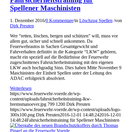
Fahrsicherheitstraining für
Spellener Maschinisten
1. Dezember 2016
/
0 Kommentare
/
in
Löschzug Spellen
/
von
Dirk Preuten
Wer “retten, löschen, bergen und schützen” will, muss vor
allem gut, sicher und schnell ankommen. Da
Feuerwehrautos in Sachen Gesamtgewicht und
Fahrverhalten definitiv in die Kategorie “LKW” gehören,
macht ein speziell auf die Bedürfnisse der Feuerwehr
zugeschnittenes Fahrsicherheitstraining mit den eigenen
LKW auch hochgradig Sinn. Dies haben Mitte November 9
Maschinisten der Einheit Spellen unter der Leitung des
ADAC erfolgreich absolviert.
Weiterlesen
https://www.feuerwehr-voerde.de/wp-
content/uploads/fahrsicherheitstraining-lkw-
bremsmanoever.jpg
799
1200
Dirk Preuten
https://www.feuerwehr-voerde.de/wp-content/uploads/logo-
300x100.png
Dirk Preuten
2016-12-01 14:48:24
2016-12-01
14:48:24
Fahrsicherheitstraining für Spellener Maschinisten