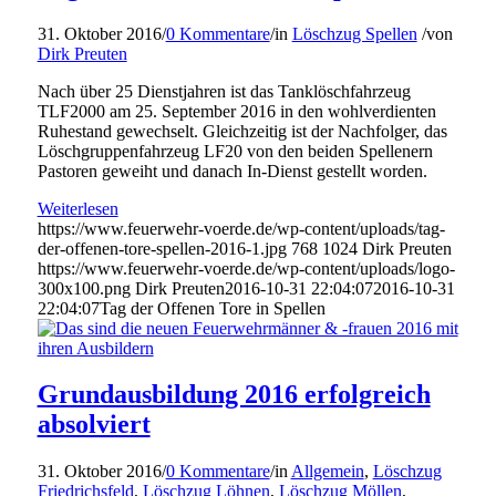
31. Oktober 2016
/
0 Kommentare
/
in
Löschzug Spellen
/
von
Dirk Preuten
Nach über 25 Dienstjahren ist das Tanklöschfahrzeug
TLF2000 am 25. September 2016 in den wohlverdienten
Ruhestand gewechselt. Gleichzeitig ist der Nachfolger, das
Löschgruppenfahrzeug LF20 von den beiden Spellenern
Pastoren geweiht und danach In-Dienst gestellt worden.
Weiterlesen
https://www.feuerwehr-voerde.de/wp-content/uploads/tag-
der-offenen-tore-spellen-2016-1.jpg
768
1024
Dirk Preuten
https://www.feuerwehr-voerde.de/wp-content/uploads/logo-
300x100.png
Dirk Preuten
2016-10-31 22:04:07
2016-10-31
22:04:07
Tag der Offenen Tore in Spellen
Grundausbildung 2016 erfolgreich
absolviert
31. Oktober 2016
/
0 Kommentare
/
in
Allgemein
,
Löschzug
Friedrichsfeld
,
Löschzug Löhnen
,
Löschzug Möllen
,