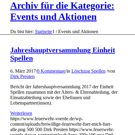
Archiv für die Kategorie:
Events und Aktionen
Du bist hier:
Startseite
1
/
Events und Aktionen
Jahreshauptversammlung Einheit
Spellen
6. März 2017
/
0 Kommentare
/
in
Löschzug Spellen
/
von
Dirk Preuten
Bericht der Jahreshauptversammlung 2017 der Einheit
Spellen zusammen mit der Alters- & Ehrenabteilung, der
Einsatzabteilung sowie der Ehefrauen und
Lebenspartner(innen).
Weiterlesen
https://www.feuerwehr-voerde.de/wp-
content/uploads/freiwillige-feuerwehr-fuer-mich-fuer-
alle.png
500
500
Dirk Preuten
https://www.feuerwehr-
voerde.de/wp-content/uploads/logo-300x100.png
Dirk