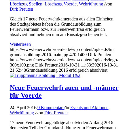
Löschzug Spellen
,
Löschzug Voerde
,
Wehrführung
/
von
Dirk Preuten
Gleich 17 neue Feuerwehrkameraden aus allen Einheiten
des Stadtgebietes haben die Grundausbildung zum
Feuerwehrmann bzw. zur Feuerwehrfrau erfolgreich
absolviert und nehmen nun am Einsatzgeschehen teil.
Weiterlesen
https://www.feuerwehr-voerde.de/wp-content/uploads/tm-
grundausbildung-2016-main.jpg
470
1400
Dirk Preuten
https://www.feuerwehr-voerde.de/wp-content/uploads/logo-
300x100.png
Dirk Preuten
2016-10-31 11:33:39
2016-10-31
21:52:48
Grundausbildung 2016 erfolgreich absolviert
Neue Feuerwehrfrauen und -männer
für Voerde
24. April 2016
/
0 Kommentare
/
in
Events und Aktionen
,
Wehrführung
/
von
Dirk Preuten
17 neue Feuerwehrangehörige absolvierten Anfang 2016
den ersten Teil der Grundausbildung zum Feuerwehrmann