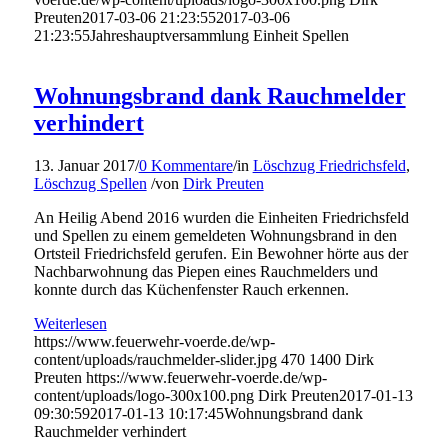
Preuten
2017-03-06 21:23:55
2017-03-06
21:23:55
Jahreshauptversammlung Einheit Spellen
Wohnungsbrand dank Rauchmelder
verhindert
13. Januar 2017
/
0 Kommentare
/
in
Löschzug Friedrichsfeld
,
Löschzug Spellen
/
von
Dirk Preuten
An Heilig Abend 2016 wurden die Einheiten Friedrichsfeld
und Spellen zu einem gemeldeten Wohnungsbrand in den
Ortsteil Friedrichsfeld gerufen. Ein Bewohner hörte aus der
Nachbarwohnung das Piepen eines Rauchmelders und
konnte durch das Küchenfenster Rauch erkennen.
Weiterlesen
https://www.feuerwehr-voerde.de/wp-
content/uploads/rauchmelder-slider.jpg
470
1400
Dirk
Preuten
https://www.feuerwehr-voerde.de/wp-
content/uploads/logo-300x100.png
Dirk Preuten
2017-01-13
09:30:59
2017-01-13 10:17:45
Wohnungsbrand dank
Rauchmelder verhindert