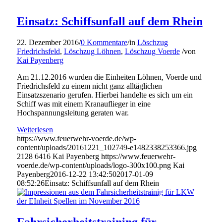
Einsatz: Schiffsunfall auf dem Rhein
22. Dezember 2016
/
0 Kommentare
/
in
Löschzug
Friedrichsfeld
,
Löschzug Löhnen
,
Löschzug Voerde
/
von
Kai Payenberg
Am 21.12.2016 wurden die Einheiten Löhnen, Voerde und
Friedrichsfeld zu einem nicht ganz alltäglichen
Einsatzszenario gerufen. Hierbei handelte es sich um ein
Schiff was mit einem Kranauflieger in eine
Hochspannungsleitung geraten war.
Weiterlesen
https://www.feuerwehr-voerde.de/wp-
content/uploads/20161221_102749-e1482338253366.jpg
2128
6416
Kai Payenberg
https://www.feuerwehr-
voerde.de/wp-content/uploads/logo-300x100.png
Kai
Payenberg
2016-12-22 13:42:50
2017-01-09
08:52:26
Einsatz: Schiffsunfall auf dem Rhein