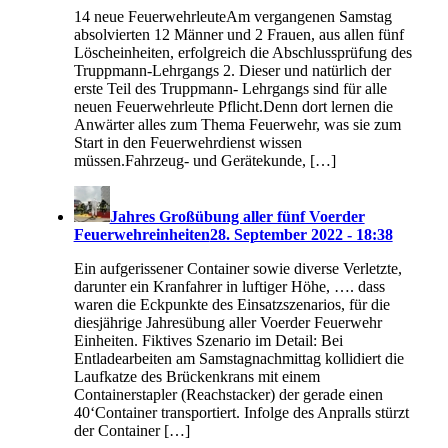
14 neue FeuerwehrleuteAm vergangenen Samstag
absolvierten 12 Männer und 2 Frauen, aus allen fünf
Löscheinheiten, erfolgreich die Abschlussprüfung des
Truppmann-Lehrgangs 2. Dieser und natürlich der
erste Teil des Truppmann- Lehrgangs sind für alle
neuen Feuerwehrleute Pflicht.Denn dort lernen die
Anwärter alles zum Thema Feuerwehr, was sie zum
Start in den Feuerwehrdienst wissen
müssen.Fahrzeug- und Gerätekunde, […]
Jahres Großübung aller fünf Voerder
Feuerwehreinheiten
28. September 2022 - 18:38
Ein aufgerissener Container sowie diverse Verletzte,
darunter ein Kranfahrer in luftiger Höhe, …. dass
waren die Eckpunkte des Einsatzszenarios, für die
diesjährige Jahresübung aller Voerder Feuerwehr
Einheiten. Fiktives Szenario im Detail: Bei
Entladearbeiten am Samstagnachmittag kollidiert die
Laufkatze des Brückenkrans mit einem
Containerstapler (Reachstacker) der gerade einen
40‘Container transportiert. Infolge des Anpralls stürzt
der Container […]