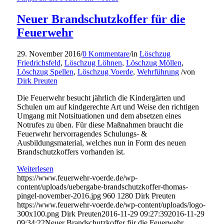
Neuer Brandschutzkoffer für die
Feuerwehr
29. November 2016
/
0 Kommentare
/
in
Löschzug
Friedrichsfeld
,
Löschzug Löhnen
,
Löschzug Möllen
,
Löschzug Spellen
,
Löschzug Voerde
,
Wehrführung
/
von
Dirk Preuten
Die Feuerwehr besucht jährlich die Kindergärten und
Schulen um auf kindgerechte Art und Weise den richtigen
Umgang mit Notsituationen und dem absetzen eines
Notrufes zu üben. Für diese Maßnahmen braucht die
Feuerwehr hervorragendes Schulungs- &
Ausbildungsmaterial, welches nun in Form des neuen
Brandschutzkoffers vorhanden ist.
Weiterlesen
https://www.feuerwehr-voerde.de/wp-
content/uploads/uebergabe-brandschutzkoffer-thomas-
pingel-november-2016.jpg
960
1280
Dirk Preuten
https://www.feuerwehr-voerde.de/wp-content/uploads/logo-
300x100.png
Dirk Preuten
2016-11-29 09:27:39
2016-11-29
09:34:22
Neuer Brandschutzkoffer für die Feuerwehr