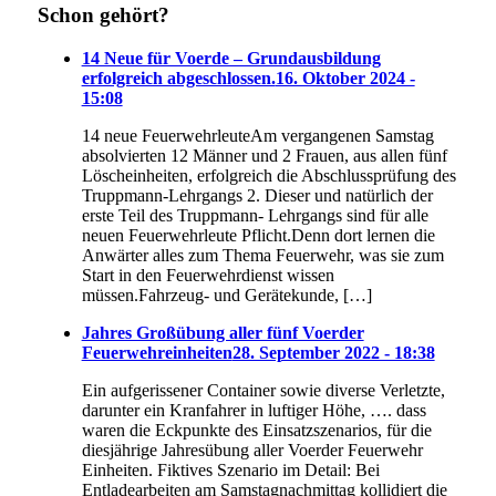
Schon gehört?
14 Neue für Voerde – Grundausbildung
erfolgreich abgeschlossen.
16. Oktober 2024 -
15:08
14 neue FeuerwehrleuteAm vergangenen Samstag
absolvierten 12 Männer und 2 Frauen, aus allen fünf
Löscheinheiten, erfolgreich die Abschlussprüfung des
Truppmann-Lehrgangs 2. Dieser und natürlich der
erste Teil des Truppmann- Lehrgangs sind für alle
neuen Feuerwehrleute Pflicht.Denn dort lernen die
Anwärter alles zum Thema Feuerwehr, was sie zum
Start in den Feuerwehrdienst wissen
müssen.Fahrzeug- und Gerätekunde, […]
Jahres Großübung aller fünf Voerder
Feuerwehreinheiten
28. September 2022 - 18:38
Ein aufgerissener Container sowie diverse Verletzte,
darunter ein Kranfahrer in luftiger Höhe, …. dass
waren die Eckpunkte des Einsatzszenarios, für die
diesjährige Jahresübung aller Voerder Feuerwehr
Einheiten. Fiktives Szenario im Detail: Bei
Entladearbeiten am Samstagnachmittag kollidiert die