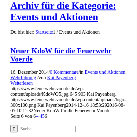
Archiv für die Kategorie:
Events und Aktionen
Du bist hier:
Startseite
1
/
Events und Aktionen
Neuer KdoW für die Feuerwehr
Voerde
16. Dezember 2014
/
0 Kommentare
/
in
Events und Aktionen
,
Wehrführung
/
von
Kai Payenberg
Weiterlesen
https://www.feuerwehr-voerde.de/wp-
content/uploads/KdoWQ5.jpg
645
903
Kai Payenberg
https://www.feuerwehr-voerde.de/wp-content/uploads/logo-
300x100.png
Kai Payenberg
2014-12-16 18:53:29
2016-08-
05 10:11:32
Neuer KdoW für die Feuerwehr Voerde
Seite 6 von 6
«
‹
4
5
6