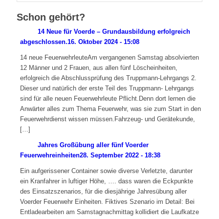
Schon gehört?
14 Neue für Voerde – Grundausbildung erfolgreich
abgeschlossen.
16. Oktober 2024 - 15:08
14 neue FeuerwehrleuteAm vergangenen Samstag absolvierten
12 Männer und 2 Frauen, aus allen fünf Löscheinheiten,
erfolgreich die Abschlussprüfung des Truppmann-Lehrgangs 2.
Dieser und natürlich der erste Teil des Truppmann- Lehrgangs
sind für alle neuen Feuerwehrleute Pflicht.Denn dort lernen die
Anwärter alles zum Thema Feuerwehr, was sie zum Start in den
Feuerwehrdienst wissen müssen.Fahrzeug- und Gerätekunde,
[…]
Jahres Großübung aller fünf Voerder
Feuerwehreinheiten
28. September 2022 - 18:38
Ein aufgerissener Container sowie diverse Verletzte, darunter
ein Kranfahrer in luftiger Höhe, …. dass waren die Eckpunkte
des Einsatzszenarios, für die diesjährige Jahresübung aller
Voerder Feuerwehr Einheiten. Fiktives Szenario im Detail: Bei
Entladearbeiten am Samstagnachmittag kollidiert die Laufkatze