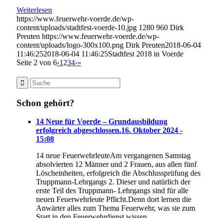
Weiterlesen
https://www.feuerwehr-voerde.de/wp-
content/uploads/stadtfest-voerde-10.jpg
1280
960
Dirk
Preuten
https://www.feuerwehr-voerde.de/wp-
content/uploads/logo-300x100.png
Dirk Preuten
2018-06-04
11:46:25
2018-06-04 11:46:25
Stadtfest 2018 in Voerde
Seite 2 von 6
‹
1
2
3
4
›
»
Schon gehört?
14 Neue für Voerde – Grundausbildung
erfolgreich abgeschlossen.
16. Oktober 2024 -
15:08
14 neue FeuerwehrleuteAm vergangenen Samstag
absolvierten 12 Männer und 2 Frauen, aus allen fünf
Löscheinheiten, erfolgreich die Abschlussprüfung des
Truppmann-Lehrgangs 2. Dieser und natürlich der
erste Teil des Truppmann- Lehrgangs sind für alle
neuen Feuerwehrleute Pflicht.Denn dort lernen die
Anwärter alles zum Thema Feuerwehr, was sie zum
Start in den Feuerwehrdienst wissen