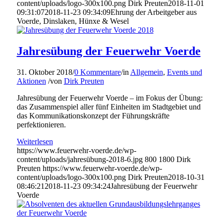
content/uploads/logo-300x100.png
Dirk Preuten
2018-11-01
09:31:07
2018-11-23 09:34:09
Ehrung der Arbeitgeber aus
Voerde, Dinslaken, Hünxe & Wesel
Jahresübung der Feuerwehr Voerde
31. Oktober 2018
/
0 Kommentare
/
in
Allgemein
,
Events und
Aktionen
/
von
Dirk Preuten
Jahresübung der Feuerwehr Voerde – im Fokus der Übung:
das Zusammenspiel aller fünf Einheiten im Stadtgebiet und
das Kommunikationskonzept der Führungskräfte
perfektionieren.
Weiterlesen
https://www.feuerwehr-voerde.de/wp-
content/uploads/jahresübung-2018-6.jpg
800
1800
Dirk
Preuten
https://www.feuerwehr-voerde.de/wp-
content/uploads/logo-300x100.png
Dirk Preuten
2018-10-31
08:46:21
2018-11-23 09:34:24
Jahresübung der Feuerwehr
Voerde