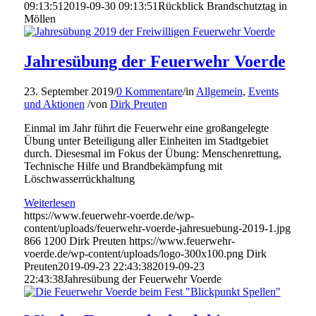
09:13:51
2019-09-30 09:13:51
Rückblick Brandschutztag in
Möllen
Jahresübung der Feuerwehr Voerde
23. September 2019
/
0 Kommentare
/
in
Allgemein
,
Events
und Aktionen
/
von
Dirk Preuten
Einmal im Jahr führt die Feuerwehr eine großangelegte
Übung unter Beteiligung aller Einheiten im Stadtgebiet
durch. Diesesmal im Fokus der Übung: Menschenrettung,
Technische Hilfe und Brandbekämpfung mit
Löschwasserrückhaltung
Weiterlesen
https://www.feuerwehr-voerde.de/wp-
content/uploads/feuerwehr-voerde-jahresuebung-2019-1.jpg
866
1200
Dirk Preuten
https://www.feuerwehr-
voerde.de/wp-content/uploads/logo-300x100.png
Dirk
Preuten
2019-09-23 22:43:38
2019-09-23
22:43:38
Jahresübung der Feuerwehr Voerde