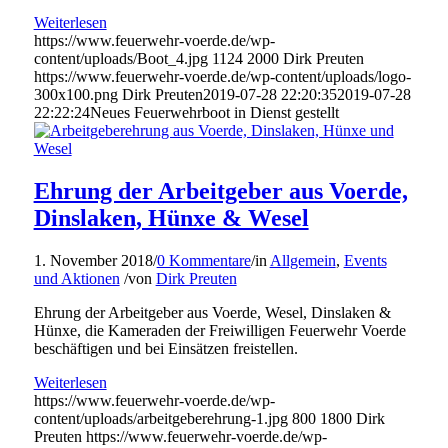
Weiterlesen
https://www.feuerwehr-voerde.de/wp-
content/uploads/Boot_4.jpg
1124
2000
Dirk Preuten
https://www.feuerwehr-voerde.de/wp-content/uploads/logo-
300x100.png
Dirk Preuten
2019-07-28 22:20:35
2019-07-28
22:22:24
Neues Feuerwehrboot in Dienst gestellt
Ehrung der Arbeitgeber aus Voerde,
Dinslaken, Hünxe & Wesel
1. November 2018
/
0 Kommentare
/
in
Allgemein
,
Events
und Aktionen
/
von
Dirk Preuten
Ehrung der Arbeitgeber aus Voerde, Wesel, Dinslaken &
Hünxe, die Kameraden der Freiwilligen Feuerwehr Voerde
beschäftigen und bei Einsätzen freistellen.
Weiterlesen
https://www.feuerwehr-voerde.de/wp-
content/uploads/arbeitgeberehrung-1.jpg
800
1800
Dirk
Preuten
https://www.feuerwehr-voerde.de/wp-