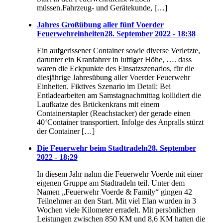
müssen.Fahrzeug- und Gerätekunde, […]
Jahres Großübung aller fünf Voerder
Feuerwehreinheiten
28. September 2022 - 18:38
Ein aufgerissener Container sowie diverse Verletzte,
darunter ein Kranfahrer in luftiger Höhe, …. dass
waren die Eckpunkte des Einsatzszenarios, für die
diesjährige Jahresübung aller Voerder Feuerwehr
Einheiten. Fiktives Szenario im Detail: Bei
Entladearbeiten am Samstagnachmittag kollidiert die
Laufkatze des Brückenkrans mit einem
Containerstapler (Reachstacker) der gerade einen
40‘Container transportiert. Infolge des Anpralls stürzt
der Container […]
Die Feuerwehr beim Stadtradeln
28. September
2022 - 18:29
In diesem Jahr nahm die Feuerwehr Voerde mit einer
eigenen Gruppe am Stadtradeln teil. Unter dem
Namen „Feuerwehr Voerde & Family“ gingen 42
Teilnehmer an den Start. Mit viel Elan wurden in 3
Wochen viele Kilometer erradelt. Mit persönlichen
Leistungen zwischen 850 KM und 8,6 KM hatten die