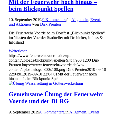
Mit der Feuerwehr hoch hinaus –
beim Blickpunkt Spellen
10. September 2019
/
0 Kommentare
/
in
Allgemein
,
Events
und Aktionen
/
von
Dirk Preuten
Die Feuerwehr Voerde beim Dorffest „Blickpunkt Spellen“
im ältesten der Voerder Stadtteile: mit Drehleiter, Imbiss &
Infostand
Weiterlesen
https://www.feuerwehr-voerde.de/wp-
content/uploads/blickpunkt-spellen-9.jpg
900
1200
Dirk
Preuten
https://www.feuerwehr-voerde.de/wp-
content/uploads/logo-300x100.png
Dirk Preuten
2019-09-10
22:04:01
2019-09-10 22:04:01
Mit der Feuerwehr hoch
hinaus – beim Blickpunkt Spellen
Gemeinsame Übung der Feuerwehr
Voerde und der DLRG
9. September 2019
/
0 Kommentare
/
in
Allgemein
,
Events