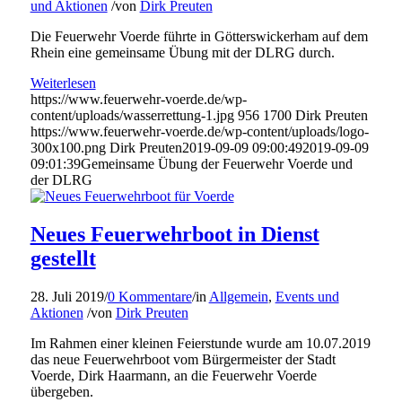
und Aktionen
/
von
Dirk Preuten
Die Feuerwehr Voerde führte in Götterswickerham auf dem
Rhein eine gemeinsame Übung mit der DLRG durch.
Weiterlesen
https://www.feuerwehr-voerde.de/wp-
content/uploads/wasserrettung-1.jpg
956
1700
Dirk Preuten
https://www.feuerwehr-voerde.de/wp-content/uploads/logo-
300x100.png
Dirk Preuten
2019-09-09 09:00:49
2019-09-09
09:01:39
Gemeinsame Übung der Feuerwehr Voerde und
der DLRG
Neues Feuerwehrboot in Dienst
gestellt
28. Juli 2019
/
0 Kommentare
/
in
Allgemein
,
Events und
Aktionen
/
von
Dirk Preuten
Im Rahmen einer kleinen Feierstunde wurde am 10.07.2019
das neue Feuerwehrboot vom Bürgermeister der Stadt
Voerde, Dirk Haarmann, an die Feuerwehr Voerde
übergeben.