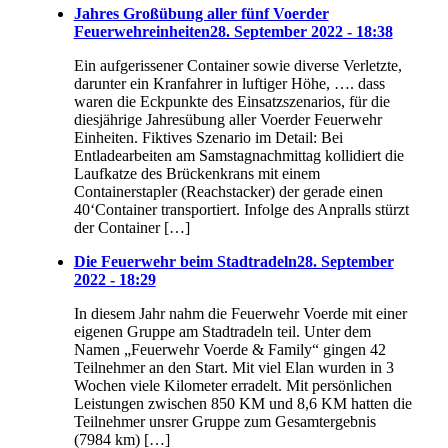
Jahres Großübung aller fünf Voerder
Feuerwehreinheiten
28. September 2022 - 18:38
Ein aufgerissener Container sowie diverse Verletzte,
darunter ein Kranfahrer in luftiger Höhe, …. dass
waren die Eckpunkte des Einsatzszenarios, für die
diesjährige Jahresübung aller Voerder Feuerwehr
Einheiten. Fiktives Szenario im Detail: Bei
Entladearbeiten am Samstagnachmittag kollidiert die
Laufkatze des Brückenkrans mit einem
Containerstapler (Reachstacker) der gerade einen
40‘Container transportiert. Infolge des Anpralls stürzt
der Container […]
Die Feuerwehr beim Stadtradeln
28. September
2022 - 18:29
In diesem Jahr nahm die Feuerwehr Voerde mit einer
eigenen Gruppe am Stadtradeln teil. Unter dem
Namen „Feuerwehr Voerde & Family“ gingen 42
Teilnehmer an den Start. Mit viel Elan wurden in 3
Wochen viele Kilometer erradelt. Mit persönlichen
Leistungen zwischen 850 KM und 8,6 KM hatten die
Teilnehmer unsrer Gruppe zum Gesamtergebnis
(7984 km) […]