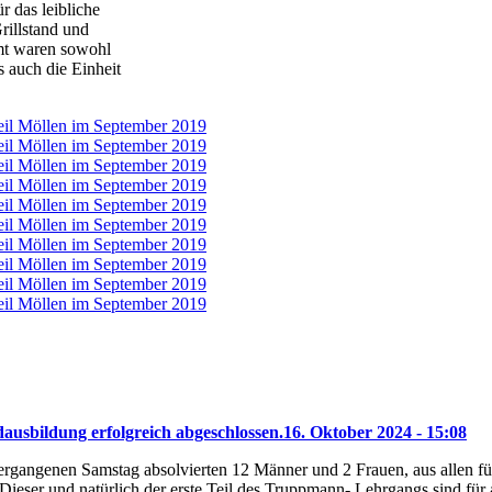
 das leibliche
rillstand und
mt waren sowohl
s auch die Einheit
ausbildung erfolgreich abgeschlossen.
16. Oktober 2024 - 15:08
gangenen Samstag absolvierten 12 Männer und 2 Frauen, aus allen fün
eser und natürlich der erste Teil des Truppmann- Lehrgangs sind für 