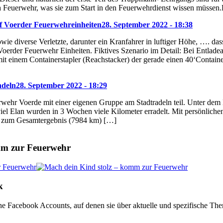
 Feuerwehr, was sie zum Start in den Feuerwehrdienst wissen müssen
f Voerder Feuerwehreinheiten
28. September 2022 - 18:38
wie diverse Verletzte, darunter ein Kranfahrer in luftiger Höhe, …. da
 Voerder Feuerwehr Einheiten. Fiktives Szenario im Detail: Bei Entlade
 einem Containerstapler (Reachstacker) der gerade einen 40‘Container t
adeln
28. September 2022 - 18:29
rwehr Voerde mit einer eigenen Gruppe am Stadtradeln teil. Unter d
 viel Elan wurden in 3 Wochen viele Kilometer erradelt. Mit persönli
e zum Gesamtergebnis (7984 km) […]
mm zur Feuerwehr
k
ne Facebook Accounts, auf denen sie über aktuelle und spezifische Th