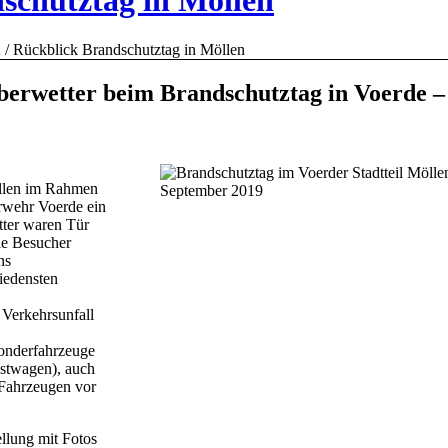
schutztag in Möllen
2
/
Rückblick Brandschutztag in Möllen
erwetter beim Brandschutztag in Voerde –
llen im Rahmen
erwehr Voerde ein
tter waren Tür
ie Besucher
ns
iedensten
 Verkehrsunfall
onderfahrzeuge
üstwagen), auch
Fahrzeugen vor
llung mit Fotos