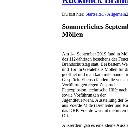
Rückblick Brand
Du bist hier:
Startseite
1
/
Allgemein
Sommerliches Septemb
Möllen
Am 14. September 2019 fand in Mö
des 112-jährigen bestehens der Feu
Brandschutztag statt. Bei bestem We
und Tor im Gerätehaus Möllen für d
geöffnet und man kam miteinander i
Gespräch. Ebenso fanden die versch
Vorführungen regen Zuspruch:
Fettexplosion, technische Hilfe nach
sowie Vorführungen der
Jugendfeuerwehr, Ausstellung der S
aus Voerde-Mitte (Drehleiter und R
das DRK Voerde war mit mehreren 
Ort.
Ausserdem gab es eine kleine Ausste