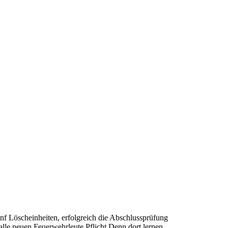
f Löscheinheiten, erfolgreich die Abschlussprüfung
alle neuen Feuerwehrleute Pflicht.Denn dort lernen