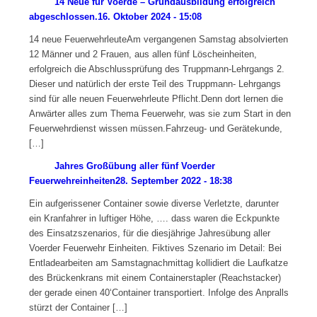
14 Neue für Voerde – Grundausbildung erfolgreich
abgeschlossen.
16. Oktober 2024 - 15:08
14 neue FeuerwehrleuteAm vergangenen Samstag absolvierten
12 Männer und 2 Frauen, aus allen fünf Löscheinheiten,
erfolgreich die Abschlussprüfung des Truppmann-Lehrgangs 2.
Dieser und natürlich der erste Teil des Truppmann- Lehrgangs
sind für alle neuen Feuerwehrleute Pflicht.Denn dort lernen die
Anwärter alles zum Thema Feuerwehr, was sie zum Start in den
Feuerwehrdienst wissen müssen.Fahrzeug- und Gerätekunde,
[…]
Jahres Großübung aller fünf Voerder
Feuerwehreinheiten
28. September 2022 - 18:38
Ein aufgerissener Container sowie diverse Verletzte, darunter
ein Kranfahrer in luftiger Höhe, …. dass waren die Eckpunkte
des Einsatzszenarios, für die diesjährige Jahresübung aller
Voerder Feuerwehr Einheiten. Fiktives Szenario im Detail: Bei
Entladearbeiten am Samstagnachmittag kollidiert die Laufkatze
des Brückenkrans mit einem Containerstapler (Reachstacker)
der gerade einen 40‘Container transportiert. Infolge des Anpralls
stürzt der Container […]