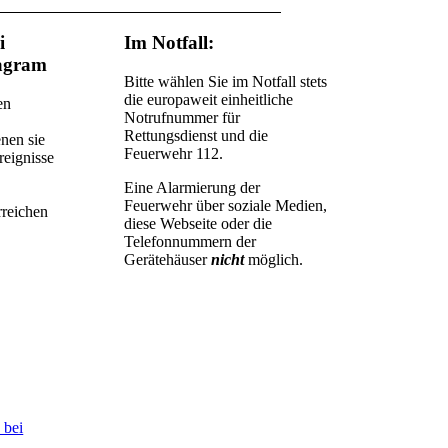
i
Im Notfall:
agram
Bitte wählen Sie im Notfall stets
die europaweit einheitliche
en
Notrufnummer für
Rettungsdienst und die
nen sie
Feuerwehr 112.
reignisse
Eine Alarmierung der
Feuerwehr über soziale Medien,
rreichen
diese Webseite oder die
Telefonnummern der
Gerätehäuser
nicht
möglich.
 bei