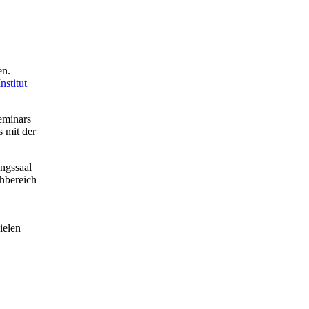
en.
stitut
eminars
 mit der
ngssaal
chbereich
ielen