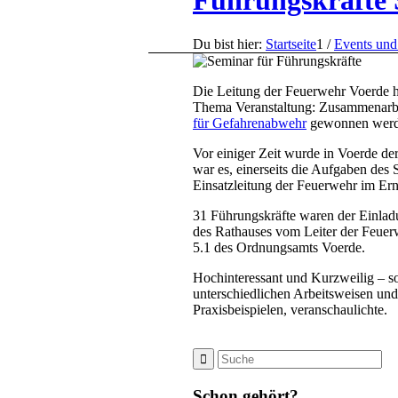
Führungskräfte
Du bist hier:
Startseite
1
/
Events und
Die Leitung der Feuerwehr Voerde h
Thema Veranstaltung: Zusammenarbe
für Gefahrenabwehr
gewonnen werd
Vor einiger Zeit wurde in Voerde de
war es, einerseits die Aufgaben des
Einsatzleitung der Feuerwehr im Erns
31 Führungskräfte waren der Einla
des Rathauses vom Leiter der Feuerw
5.1 des Ordnungsamts Voerde.
Hochinteressant und Kurzweilig – s
unterschiedlichen Arbeitsweisen un
Praxisbeispielen, veranschaulichte.
Schon gehört?