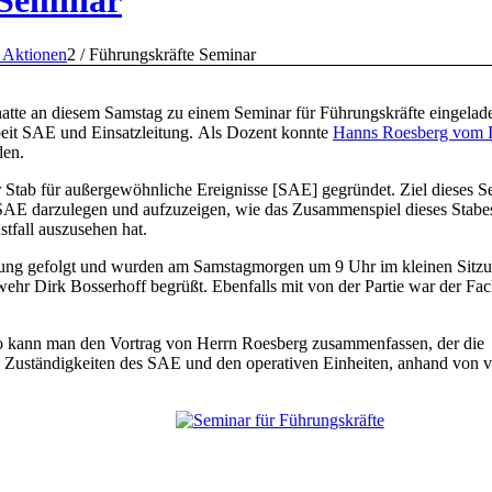
 Seminar
 Aktionen
2
/
Führungskräfte Seminar
atte an diesem Samstag zu einem Seminar für Führungskräfte eingelad
it SAE und Einsatzleitung. Als Dozent konnte
Hanns Roesberg vom In
en.
r Stab für außergewöhnliche Ereignisse [SAE] gegründet. Ziel dieses S
 SAE darzulegen und aufzuzeigen, wie das Zusammenspiel dieses Stabes
tfall auszusehen hat.
dung gefolgt und wurden am Samstagmorgen um 9 Uhr im kleinen Sitzu
ehr Dirk Bosserhoff begrüßt. Ebenfalls mit von der Partie war der Fa
o kann man den Vortrag von Herrn Roesberg zusammenfassen, der die
d Zuständigkeiten des SAE und den operativen Einheiten, anhand von v