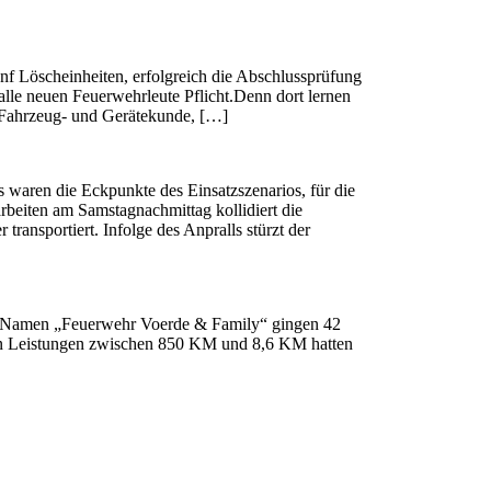
f Löscheinheiten, erfolgreich die Abschlussprüfung
alle neuen Feuerwehrleute Pflicht.Denn dort lernen
.Fahrzeug- und Gerätekunde, […]
ss waren die Eckpunkte des Einsatzszenarios, für die
arbeiten am Samstagnachmittag kollidiert die
ransportiert. Infolge des Anpralls stürzt der
em Namen „Feuerwehr Voerde & Family“ gingen 42
chen Leistungen zwischen 850 KM und 8,6 KM hatten