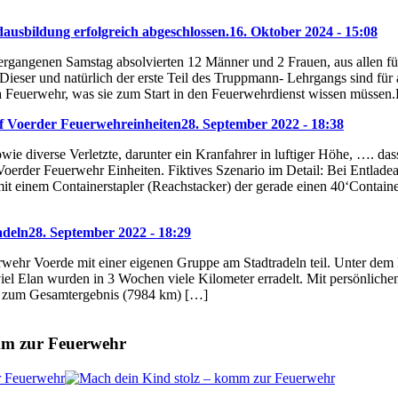
ausbildung erfolgreich abgeschlossen.
16. Oktober 2024 - 15:08
gangenen Samstag absolvierten 12 Männer und 2 Frauen, aus allen fün
eser und natürlich der erste Teil des Truppmann- Lehrgangs sind für 
 Feuerwehr, was sie zum Start in den Feuerwehrdienst wissen müssen
f Voerder Feuerwehreinheiten
28. September 2022 - 18:38
wie diverse Verletzte, darunter ein Kranfahrer in luftiger Höhe, …. da
 Voerder Feuerwehr Einheiten. Fiktives Szenario im Detail: Bei Entlade
 einem Containerstapler (Reachstacker) der gerade einen 40‘Container t
adeln
28. September 2022 - 18:29
rwehr Voerde mit einer eigenen Gruppe am Stadtradeln teil. Unter d
 viel Elan wurden in 3 Wochen viele Kilometer erradelt. Mit persönli
e zum Gesamtergebnis (7984 km) […]
mm zur Feuerwehr