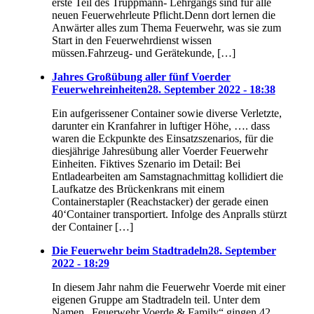
erste Teil des Truppmann- Lehrgangs sind für alle
neuen Feuerwehrleute Pflicht.Denn dort lernen die
Anwärter alles zum Thema Feuerwehr, was sie zum
Start in den Feuerwehrdienst wissen
müssen.Fahrzeug- und Gerätekunde, […]
Jahres Großübung aller fünf Voerder
Feuerwehreinheiten
28. September 2022 - 18:38
Ein aufgerissener Container sowie diverse Verletzte,
darunter ein Kranfahrer in luftiger Höhe, …. dass
waren die Eckpunkte des Einsatzszenarios, für die
diesjährige Jahresübung aller Voerder Feuerwehr
Einheiten. Fiktives Szenario im Detail: Bei
Entladearbeiten am Samstagnachmittag kollidiert die
Laufkatze des Brückenkrans mit einem
Containerstapler (Reachstacker) der gerade einen
40‘Container transportiert. Infolge des Anpralls stürzt
der Container […]
Die Feuerwehr beim Stadtradeln
28. September
2022 - 18:29
In diesem Jahr nahm die Feuerwehr Voerde mit einer
eigenen Gruppe am Stadtradeln teil. Unter dem
Namen „Feuerwehr Voerde & Family“ gingen 42