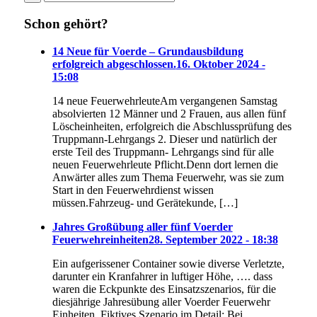
Schon gehört?
14 Neue für Voerde – Grundausbildung
erfolgreich abgeschlossen.
16. Oktober 2024 -
15:08
14 neue FeuerwehrleuteAm vergangenen Samstag
absolvierten 12 Männer und 2 Frauen, aus allen fünf
Löscheinheiten, erfolgreich die Abschlussprüfung des
Truppmann-Lehrgangs 2. Dieser und natürlich der
erste Teil des Truppmann- Lehrgangs sind für alle
neuen Feuerwehrleute Pflicht.Denn dort lernen die
Anwärter alles zum Thema Feuerwehr, was sie zum
Start in den Feuerwehrdienst wissen
müssen.Fahrzeug- und Gerätekunde, […]
Jahres Großübung aller fünf Voerder
Feuerwehreinheiten
28. September 2022 - 18:38
Ein aufgerissener Container sowie diverse Verletzte,
darunter ein Kranfahrer in luftiger Höhe, …. dass
waren die Eckpunkte des Einsatzszenarios, für die
diesjährige Jahresübung aller Voerder Feuerwehr
Einheiten. Fiktives Szenario im Detail: Bei