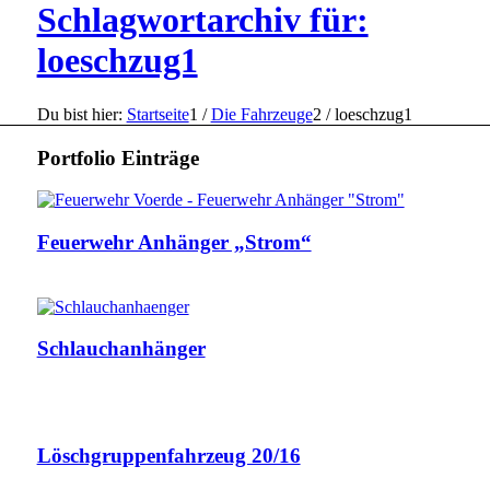
Schlagwortarchiv für:
loeschzug1
Du bist hier:
Startseite
1
/
Die Fahrzeuge
2
/
loeschzug1
Portfolio Einträge
Feuerwehr Anhänger „Strom“
Schlauchanhänger
Löschgruppenfahrzeug 20/16