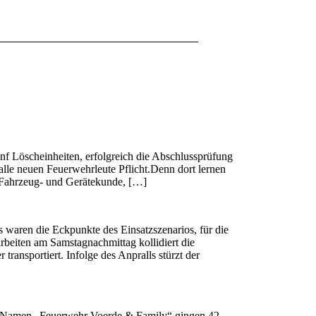
f Löscheinheiten, erfolgreich die Abschlussprüfung
alle neuen Feuerwehrleute Pflicht.Denn dort lernen
.Fahrzeug- und Gerätekunde, […]
ss waren die Eckpunkte des Einsatzszenarios, für die
arbeiten am Samstagnachmittag kollidiert die
ransportiert. Infolge des Anpralls stürzt der
em Namen „Feuerwehr Voerde & Family“ gingen 42