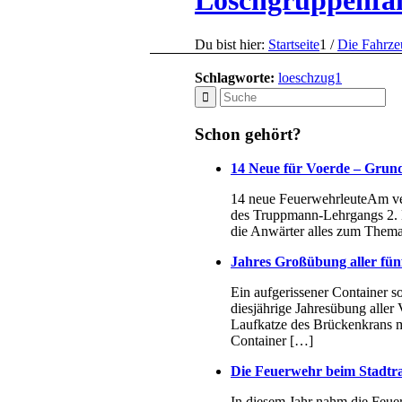
Löschgruppenfah
Du bist hier:
Startseite
1
/
Die Fahrze
Schlagworte:
loeschzug1
Schon gehört?
14 Neue für Voerde – Grund
14 neue FeuerwehrleuteAm ver
des Truppmann-Lehrgangs 2. Di
die Anwärter alles zum Thema
Jahres Großübung aller fün
Ein aufgerissener Container so
diesjährige Jahresübung aller
Laufkatze des Brückenkrans mit
Container […]
Die Feuerwehr beim Stadtr
In diesem Jahr nahm die Feue