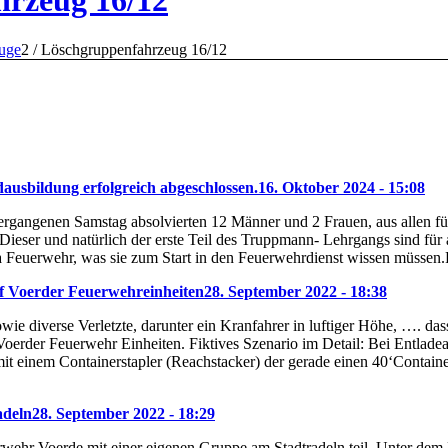
rzeug 16/12
uge
2
/
Löschgruppenfahrzeug 16/12
ausbildung erfolgreich abgeschlossen.
16. Oktober 2024 - 15:08
gangenen Samstag absolvierten 12 Männer und 2 Frauen, aus allen fün
eser und natürlich der erste Teil des Truppmann- Lehrgangs sind für 
 Feuerwehr, was sie zum Start in den Feuerwehrdienst wissen müssen
f Voerder Feuerwehreinheiten
28. September 2022 - 18:38
wie diverse Verletzte, darunter ein Kranfahrer in luftiger Höhe, …. da
 Voerder Feuerwehr Einheiten. Fiktives Szenario im Detail: Bei Entlade
 einem Containerstapler (Reachstacker) der gerade einen 40‘Container t
adeln
28. September 2022 - 18:29
rwehr Voerde mit einer eigenen Gruppe am Stadtradeln teil. Unter d