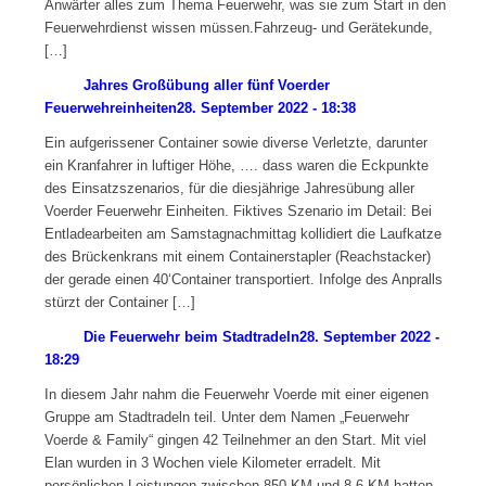
Anwärter alles zum Thema Feuerwehr, was sie zum Start in den
Feuerwehrdienst wissen müssen.Fahrzeug- und Gerätekunde,
[…]
Jahres Großübung aller fünf Voerder
Feuerwehreinheiten
28. September 2022 - 18:38
Ein aufgerissener Container sowie diverse Verletzte, darunter
ein Kranfahrer in luftiger Höhe, …. dass waren die Eckpunkte
des Einsatzszenarios, für die diesjährige Jahresübung aller
Voerder Feuerwehr Einheiten. Fiktives Szenario im Detail: Bei
Entladearbeiten am Samstagnachmittag kollidiert die Laufkatze
des Brückenkrans mit einem Containerstapler (Reachstacker)
der gerade einen 40‘Container transportiert. Infolge des Anpralls
stürzt der Container […]
Die Feuerwehr beim Stadtradeln
28. September 2022 -
18:29
In diesem Jahr nahm die Feuerwehr Voerde mit einer eigenen
Gruppe am Stadtradeln teil. Unter dem Namen „Feuerwehr
Voerde & Family“ gingen 42 Teilnehmer an den Start. Mit viel
Elan wurden in 3 Wochen viele Kilometer erradelt. Mit
persönlichen Leistungen zwischen 850 KM und 8,6 KM hatten