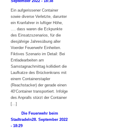
September 2022 - 18:38
Ein aufgerissener Container
sowie diverse Verletzte, darunter
ein Kranfahrer in luftiger Höhe,
…. dass waren die Eckpunkte
des Einsatzszenarios, für die
diesjährige Jahresübung aller
Voerder Feuerwehr Einheiten.
Fiktives Szenario im Detail: Bei
Entladearbeiten am
Samstagnachmittag kollidiert die
Laufkatze des Brückenkrans mit
einem Containerstapler
(Reachstacker) der gerade einen
40‘Container transportiert. Infolge
des Anpralls stürzt der Container
[…]
Die Feuerwehr beim
Stadtradeln
28. September 2022
- 18:29