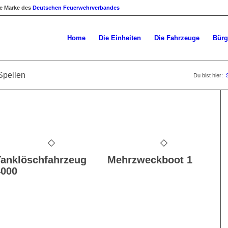
ne Marke des
Deutschen Feuerwehrverbandes
Home
Die Einheiten
Die Fahrzeuge
Bürg
Spellen
Du bist hier:
Tanklöschfahrzeug
Mehrzweckboot 1
4000