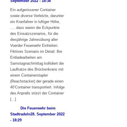
September 2022 - 18:38
Ein aufgerissener Container
sowie diverse Verletzte, darunter
ein Kranfahrer in luftiger Höhe,
…. dass waren die Eckpunkte
des Einsatzszenarios, für die
diesjährige Jahresübung aller
Voerder Feuerwehr Einheiten.
Fiktives Szenario im Detail: Bei
Entladearbeiten am
Samstagnachmittag kollidiert die
Laufkatze des Brückenkrans mit
einem Containerstapler
(Reachstacker) der gerade einen
40‘Container transportiert. Infolge
des Anpralls stürzt der Container
[…]
Die Feuerwehr beim
Stadtradeln
28. September 2022
- 18:29