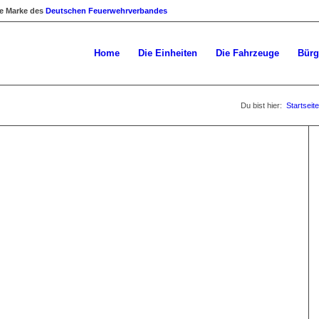
ne Marke des
Deutschen Feuerwehrverbandes
Home
Die Einheiten
Die Fahrzeuge
Bürg
Du bist hier:
Startseite